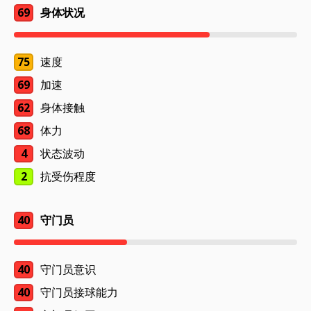
69
身体状况
75
速度
69
加速
62
身体接触
68
体力
4
状态波动
2
抗受伤程度
40
守门员
40
守门员意识
40
守门员接球能力