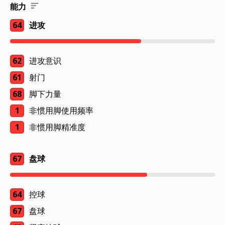
能力
64
进攻
62
进攻意识
61
射门
68
脚下力量
1
非惯用脚使用频率
1
非惯用脚精准度
67
盘球
64
控球
67
盘球