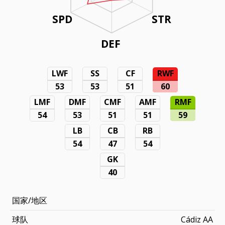
SPD
STR
DEF
LWF
SS
CF
RWF
53
53
51
60
LMF
DMF
CMF
AMF
RMF
54
53
51
51
59
LB
CB
RB
54
47
54
GK
40
国家/地区
球队
Cádiz AA