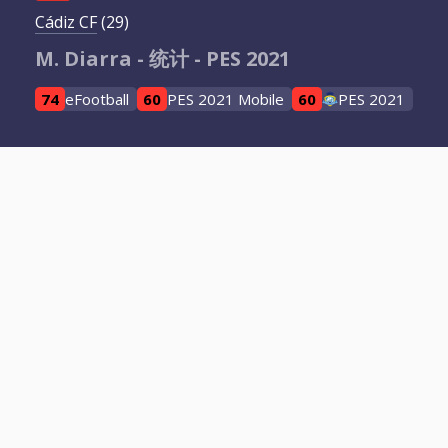
Cádiz CF
(29)
M. Diarra - 统计 - PES 2021
74
eFootball
60
PES 2021 Mobile
60
PES 2021