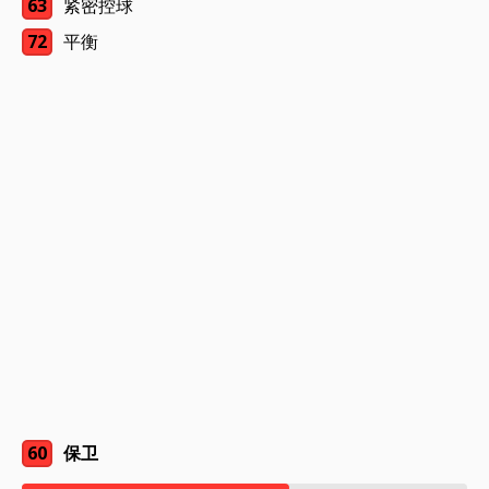
63
紧密控球
72
平衡
60
保卫