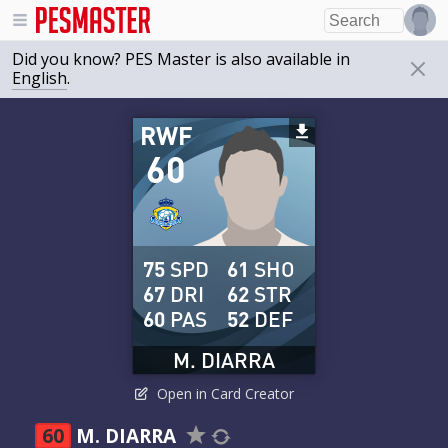
Did you know? PES Master is also available in
English
.
RWF
60
75
SPD
61
SHO
67
DRI
62
STR
60
PAS
52
DEF
M. DIARRA
Open in Card Creator
60
M. DIARRA