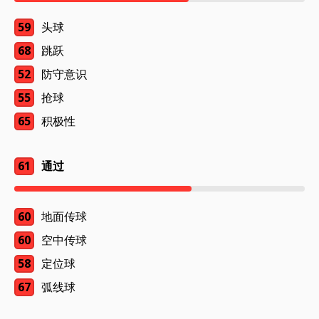
59
头球
68
跳跃
52
防守意识
55
抢球
65
积极性
61
通过
60
地面传球
60
空中传球
58
定位球
67
弧线球