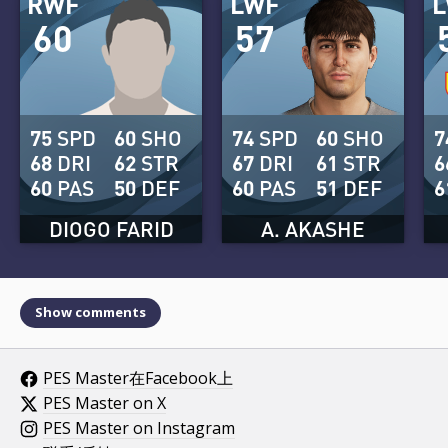
RWF
LWF
60
57
75
SPD
60
SHO
74
SPD
60
SHO
7
68
DRI
62
STR
67
DRI
61
STR
6
60
PAS
50
DEF
60
PAS
51
DEF
6
DIOGO FARID
A. AKASHE
Show comments
PES Master在Facebook上
PES Master on X
PES Master on Instagram