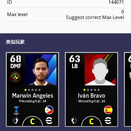
ID
144071
0
Max level
Suggest correct Max Level
类似玩家
68
63
DMF
LB
Marwin Angeles
Iván Bravo
174cm
65kg
年龄: 34
181cm
67kg
年龄: 20