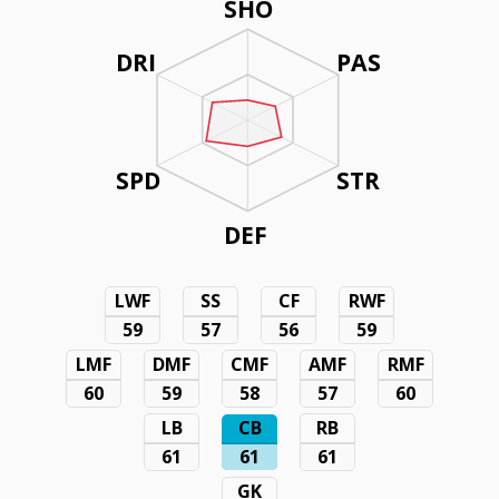
SHO
DRI
PAS
SPD
STR
DEF
LWF
SS
CF
RWF
59
57
56
59
LMF
DMF
CMF
AMF
RMF
60
59
58
57
60
LB
CB
RB
61
61
61
GK