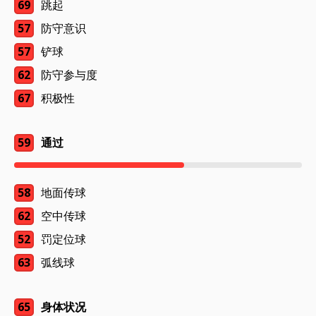
69
跳起
57
防守意识
57
铲球
62
防守参与度
67
积极性
59
通过
58
地面传球
62
空中传球
52
罚定位球
63
弧线球
65
身体状况