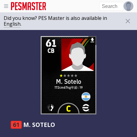
Did you know? PES Master is also available in
English
.
61
CB
M. Sotelo
172cm
67kg
年龄: 19
61
M. SOTELO