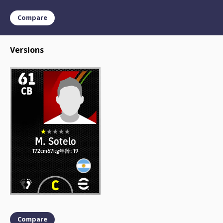
Compare
Versions
61
CB
M. Sotelo
172cm
67kg
年龄: 19
Compare