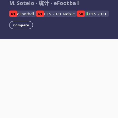
M. Sotelo - 统计 - eFootball
61
eFootball
61
PES 2021 Mobile
58
PES 2021
Compare