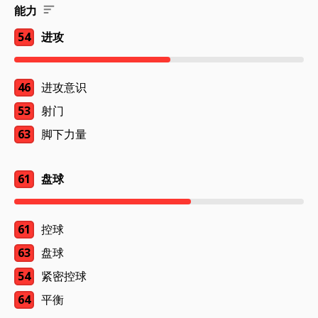
能力
54
进攻
46
进攻意识
53
射门
63
脚下力量
61
盘球
61
控球
63
盘球
54
紧密控球
64
平衡