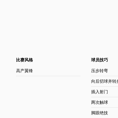
比赛风格
球员技巧
高产翼锋
压步转弯
向后切球并转
插入射门
两次触球
脚跟绝技