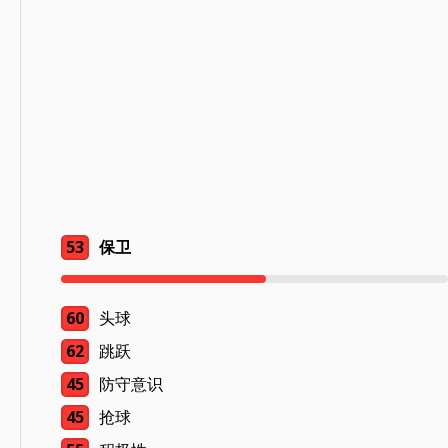
53
保卫
60
头球
62
跳跃
45
防守意识
45
抢球