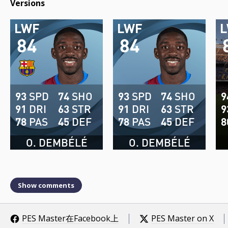
Versions
LWF
LWF
84
84
93
SPD
74
SHO
93
SPD
74
SHO
9
91
DRI
63
STR
91
DRI
63
STR
9
78
PAS
45
DEF
78
PAS
45
DEF
8
O. DEMBÉLÉ
O. DEMBÉLÉ
Show comments
PES Master在Facebook上
PES Master on X