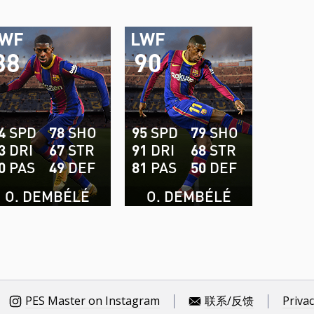
LWF
LWF
88
90
4
SPD
78
SHO
95
SPD
79
SHO
3
DRI
67
STR
91
DRI
68
STR
0
PAS
49
DEF
81
PAS
50
DEF
O. DEMBÉLÉ
O. DEMBÉLÉ
PES Master on Instagram
联系/反馈
Privac