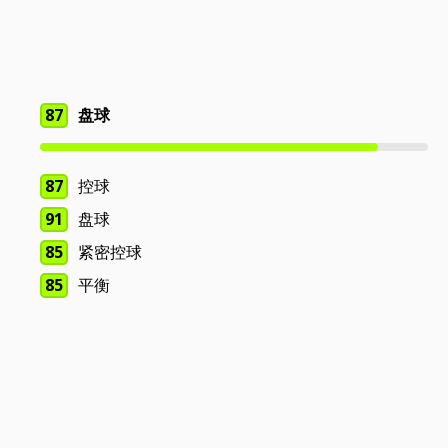
87
盘球
87
控球
91
盘球
85
紧密控球
85
平衡