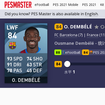
eFootball
PES 2021 Mobile
PES 2021
Kit
Did you know? PES Master is also available in
English
.
LWF
84
O. DEMBÉLÉ
84
FC Barcelona
(7) |
France
(11
Ousmane Dembélé - 统计 
88
eFootball
84
PES 20
93
SPD
74
SHO
91
DRI
63
STR
84
78
PAS
45
DEF
1
水平
O. DEMBÉLÉ