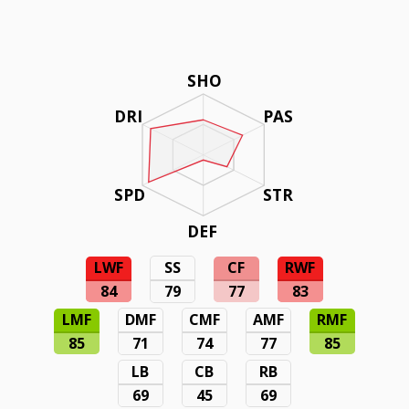
SHO
DRI
PAS
SPD
STR
DEF
LWF
SS
CF
RWF
84
79
77
83
LMF
DMF
CMF
AMF
RMF
85
71
74
77
85
LB
CB
RB
69
45
69