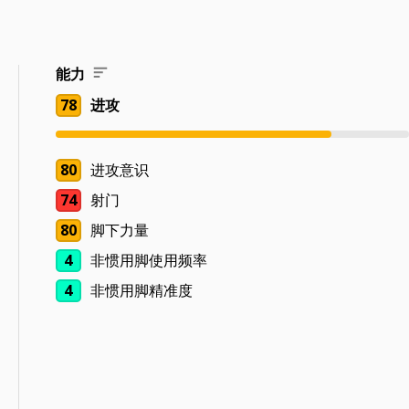
能力
78
进攻
80
进攻意识
74
射门
80
脚下力量
4
非惯用脚使用频率
4
非惯用脚精准度