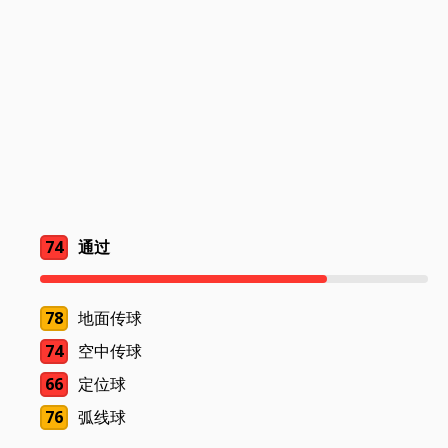
74
通过
78
地面传球
74
空中传球
66
定位球
76
弧线球