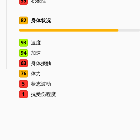
55
积极性
82
身体状况
93
速度
94
加速
63
身体接触
76
体力
5
状态波动
1
抗受伤程度