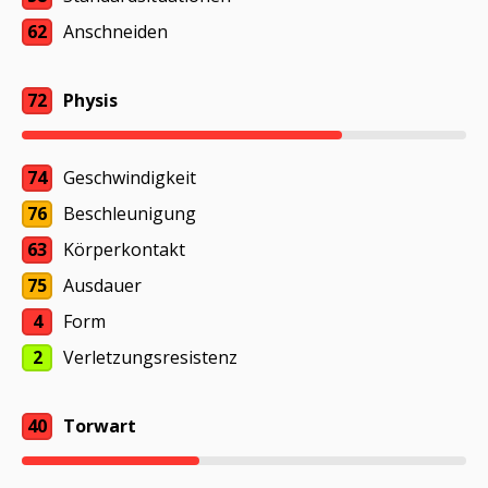
62
Anschneiden
72
Physis
74
Geschwindigkeit
76
Beschleunigung
63
Körperkontakt
75
Ausdauer
4
Form
2
Verletzungsresistenz
40
Torwart