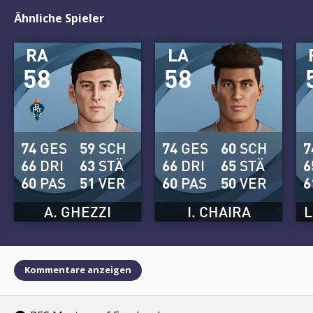
Ähnliche Spieler
RA
LA
58
58
74
GES
59
SCH
74
GES
60
SCH
7
66
DRI
63
STÄ
66
DRI
65
STÄ
6
60
PAS
51
VER
60
PAS
50
VER
6
A. GHEZZI
I. CHAIRA
L
Kommentare anzeigen