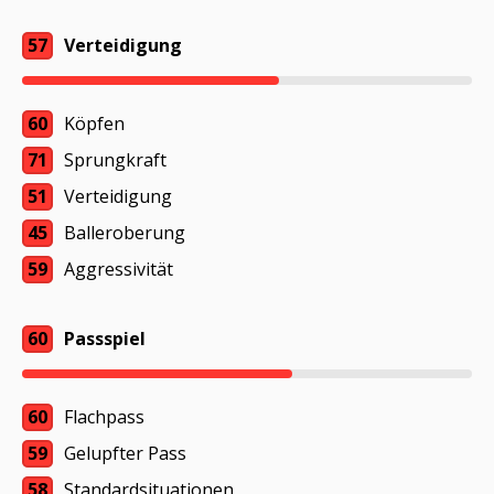
57
Verteidigung
60
Köpfen
71
Sprungkraft
51
Verteidigung
45
Balleroberung
59
Aggressivität
60
Passspiel
60
Flachpass
59
Gelupfter Pass
58
Standardsituationen