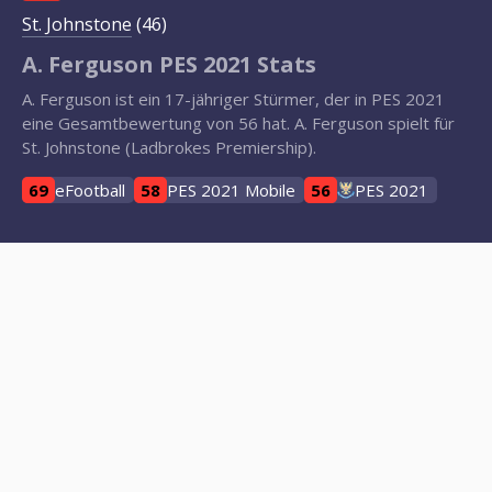
St. Johnstone
(46)
A. Ferguson PES 2021 Stats
A. Ferguson ist ein 17-jähriger Stürmer, der in PES 2021
eine Gesamtbewertung von 56 hat. A. Ferguson spielt für
St. Johnstone (Ladbrokes Premiership).
69
eFootball
58
PES 2021 Mobile
56
PES 2021