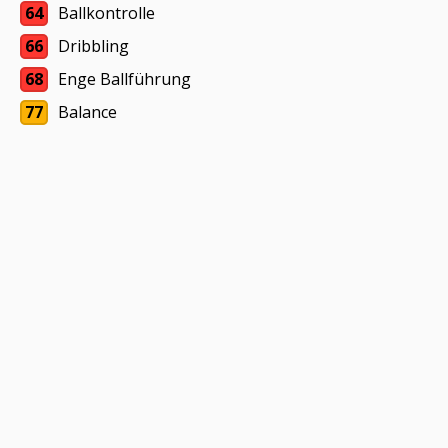
64
Ballkontrolle
66
Dribbling
68
Enge Ballführung
77
Balance