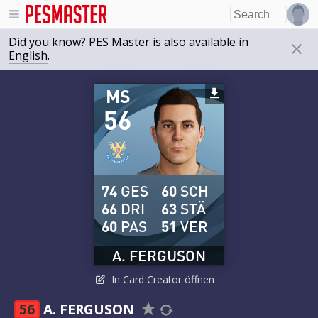
Did you know? PES Master is also available in
English
.
MS
56
74
GES
60
SCH
66
DRI
63
STÄ
60
PAS
51
VER
A. FERGUSON
In Card Creator öffnen
56
A. FERGUSON