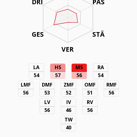
DRI
PAS
GES
STÄ
VER
LA
HS
MS
RA
54
57
56
54
LMF
DMF
ZMF
OMF
RMF
56
53
52
51
56
LV
IV
RV
56
46
56
TW
40