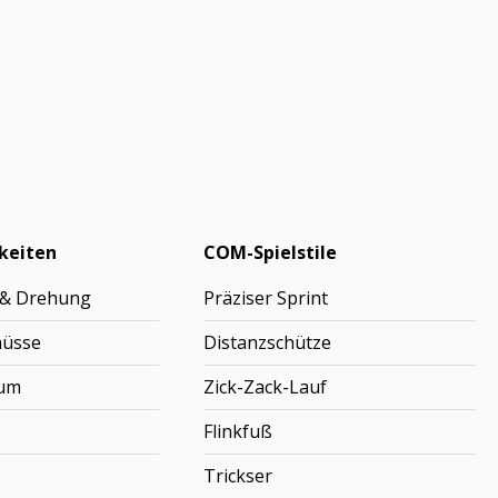
keiten
COM-Spielstile
 & Drehung
Präziser Sprint
hüsse
Distanzschütze
rum
Zick-Zack-Lauf
Flinkfuß
Trickser