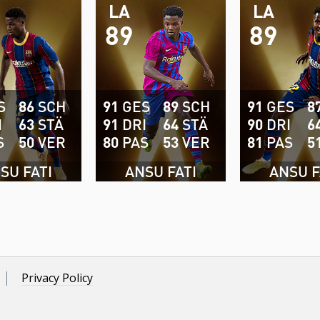
LA
LA
89
89
S
86
SCH
91
GES
89
SCH
91
GES
8
I
63
STÄ
91
DRI
64
STÄ
90
DRI
6
S
50
VER
80
PAS
53
VER
81
PAS
5
SU FATI
ANSU FATI
ANSU F
Privacy Policy