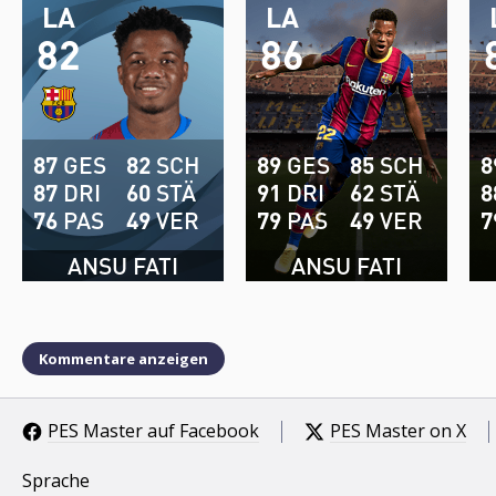
LA
LA
82
86
87
GES
82
SCH
89
GES
85
SCH
8
87
DRI
60
STÄ
91
DRI
62
STÄ
8
76
PAS
49
VER
79
PAS
49
VER
7
ANSU FATI
ANSU FATI
Kommentare anzeigen
PES Master auf Facebook
PES Master on X
Sprache