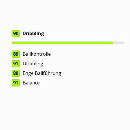
90
Dribbling
89
Ballkontrolle
91
Dribbling
89
Enge Ballführung
91
Balance