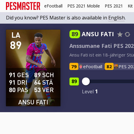
eFootball
PES 2021 Mobile
PES 2021
Kit
Did you know? PES Master is also available in
English
.
LA
89
ANSU FATI
89
Anssumane Fati PES 202
Ansu Fati ist ein 18-jähriger 
79
eFootball
82
PES 20
91
GES
89
SCH
91
DRI
64
STÄ
89
80
PAS
53
VER
1
Level
ANSU FATI