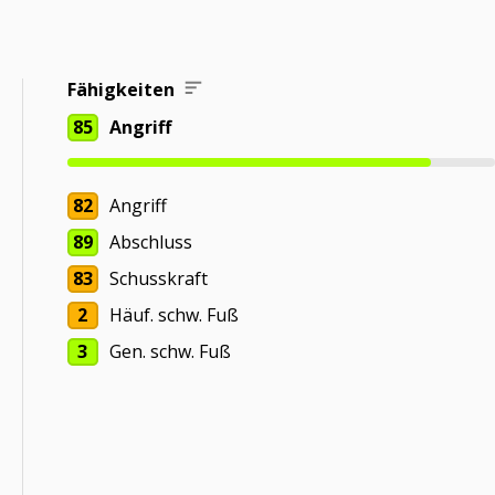
Fähigkeiten
85
Angriff
82
Angriff
89
Abschluss
83
Schusskraft
2
Häuf. schw. Fuß
3
Gen. schw. Fuß