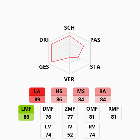
SCH
DRI
PAS
GES
STÄ
VER
LA
HS
MS
RA
89
86
84
84
LMF
DMF
ZMF
OMF
RMF
86
76
77
81
81
LV
IV
RV
74
52
74