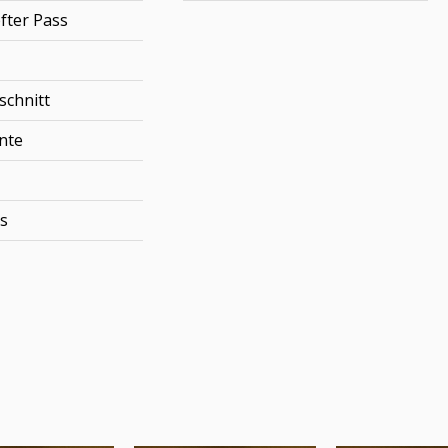
fter Pass
schnitt
nte
s