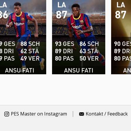
LA
LA
LA
86
87
87
9
GES
88
SCH
93
GES
86
SCH
90
GE
8
DRI
62
STÄ
89
DRI
63
STÄ
89
DR
9
PAS
49
VER
80
PAS
50
VER
80
PA
ANSU FATI
ANSU FATI
AN
PES Master on Instagram
Kontakt / Feedback