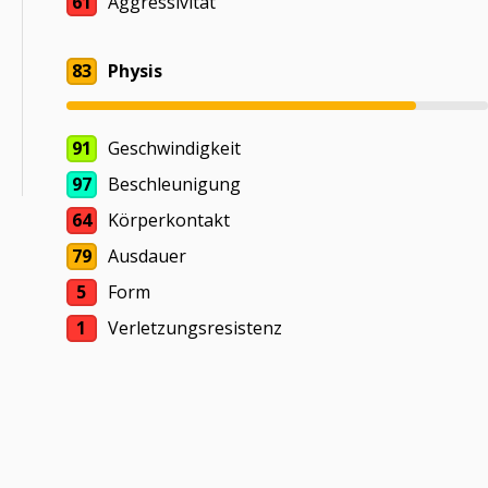
61
Aggressivität
83
Physis
91
Geschwindigkeit
97
Beschleunigung
64
Körperkontakt
79
Ausdauer
5
Form
1
Verletzungsresistenz