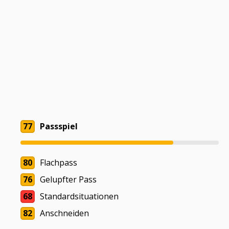
77
Passspiel
80
Flachpass
76
Gelupfter Pass
68
Standardsituationen
82
Anschneiden