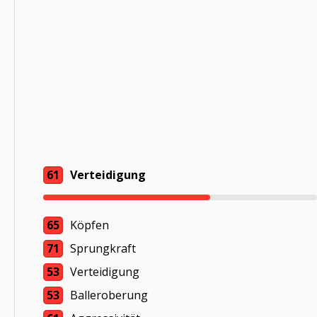
61
Verteidigung
65
Köpfen
71
Sprungkraft
53
Verteidigung
53
Balleroberung