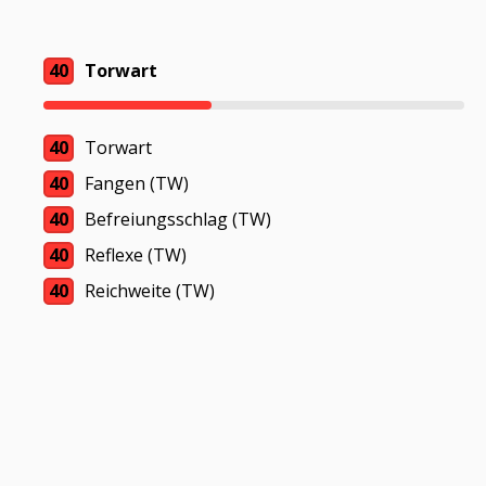
40
Torwart
40
Torwart
40
Fangen (TW)
40
Befreiungsschlag (TW)
40
Reflexe (TW)
40
Reichweite (TW)