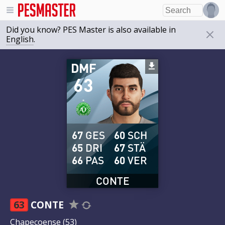
Did you know? PES Master is also available in
English
.
DMF
63
67
GES
60
SCH
65
DRI
67
STÄ
66
PAS
60
VER
CONTE
63
CONTE
Chapecoense
(53)