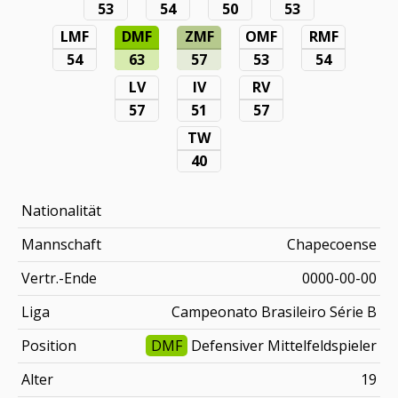
53
54
50
53
LMF
DMF
ZMF
OMF
RMF
54
63
57
53
54
LV
IV
RV
57
51
57
TW
40
Nationalität
Mannschaft
Chapecoense
Vertr.-Ende
0000-00-00
Liga
Campeonato Brasileiro Série B
Position
DMF
Defensiver Mittelfeldspieler
Alter
19