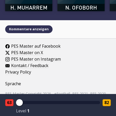
H. MUHARREM
N. OFOBORH
Kommentare anzeigen
PES Master auf Facebook
PES Master on X
PES Master on Instagram
Kontakt / Feedback
Privacy Policy
Sprache
PES Master Copyright 2026 - eFootball, PES 2021, PES 2020,
PES 2019, PES 2018, PES 2017, PES 2016, PES 2015, PES
63
82
2014, PES 2013, PES 2012, PES 2011, PES 2010, PES 2009,
PES 2008, PES 5 assets property of KONAMI.
Level
1