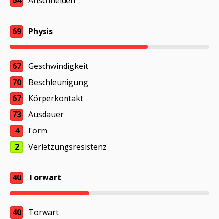
64
Anschneiden
69
Physis
67
Geschwindigkeit
70
Beschleunigung
67
Körperkontakt
73
Ausdauer
4
Form
2
Verletzungsresistenz
40
Torwart
40
Torwart