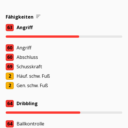
Fähigkeiten
63
Angriff
60
Angriff
60
Abschluss
69
Schusskraft
2
Häuf. schw. Fuß
2
Gen. schw. Fuß
64
Dribbling
64
Ballkontrolle