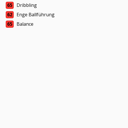
65
Dribbling
62
Enge Ballführung
65
Balance