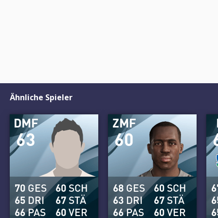
Ähnliche Spieler
DMF
ZMF
63
60
70
GES
60
SCH
68
GES
60
SCH
6
65
DRI
67
STÄ
63
DRI
67
STÄ
6
66
PAS
60
VER
66
PAS
60
VER
6