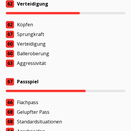
62
Verteidigung
62
Köpfen
67
Sprungkraft
60
Verteidigung
60
Balleroberung
63
Aggressivität
67
Passspiel
66
Flachpass
68
Gelupfter Pass
68
Standardsituationen