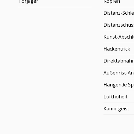
Torjäger
Köpfen
Distanz-Schl
Distanzschus
Kunst-Abschl
Hackentrick
Direktabnah
Außenrist-An
Hängende Sp
Lufthoheit
Kampfgeist