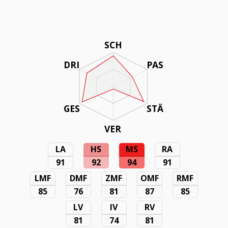
SCH
DRI
PAS
GES
STÄ
VER
LA
HS
MS
RA
91
92
94
91
LMF
DMF
ZMF
OMF
RMF
85
76
81
87
85
LV
IV
RV
81
74
81