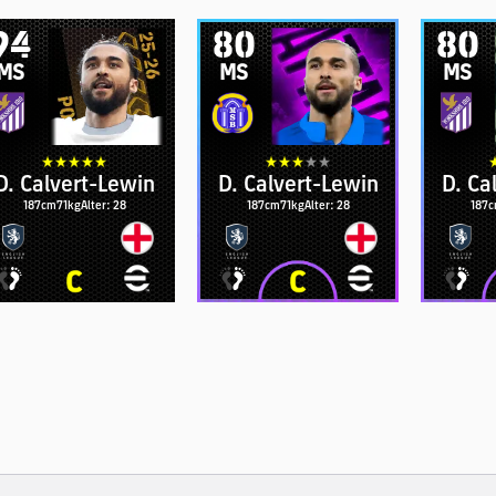
94
80
80
MS
MS
MS
D. Calvert-Lewin
D. Calvert-Lewin
D. Ca
187cm
71kg
Alter: 28
187cm
71kg
Alter: 28
187