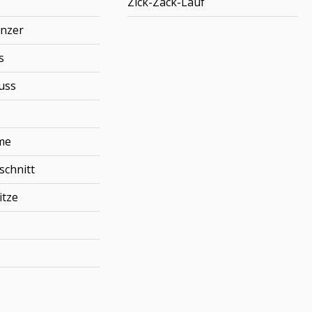
Zick-Zack-Lauf
enzer
s
uss
me
schnitt
itze