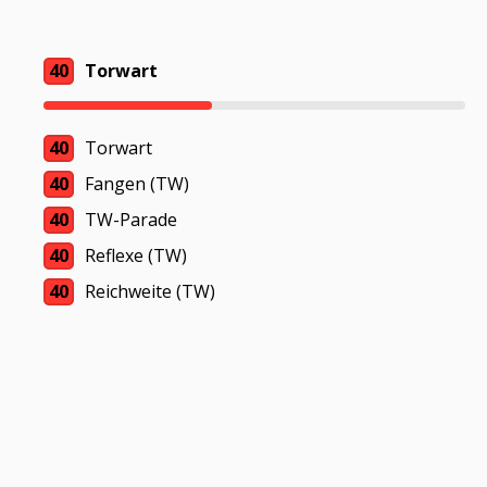
40
Torwart
40
Torwart
40
Fangen (TW)
40
TW-Parade
40
Reflexe (TW)
40
Reichweite (TW)