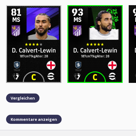
81
93
MS
MS
D. Calvert-Lewin
D. Calvert-Lewin
187cm
71kg
Alter: 28
187cm
71kg
Alter: 28
Vergleichen
Kommentare anzeigen