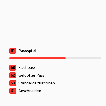
61
Passspiel
68
Flachpass
62
Gelupfter Pass
53
Standardsituationen
61
Anschneiden