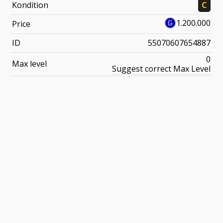
Kondition
C
1.200.000
Price
ID
55070607654887
0
Max level
Suggest correct Max Level