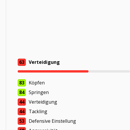
63
Verteidigung
83
Köpfen
84
Springen
44
Verteidigung
44
Tackling
53
Defensive Einstellung