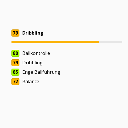
79
Dribbling
80
Ballkontrolle
79
Dribbling
85
Enge Ballführung
72
Balance