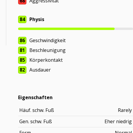
68
Aggressivität
84
Physis
86
Geschwindigkeit
81
Beschleunigung
85
Körperkontakt
82
Ausdauer
Eigenschaften
Häuf. schw. Fuß
Rarely
Gen. schw. Fuß
Eher niedrig
Form
Normal