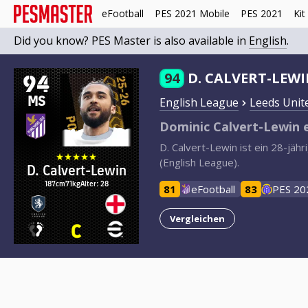
eFootball
PES 2021 Mobile
PES 2021
Kit
Did you know? PES Master is also available in
English
.
94
94
D. CALVERT-LEW
MS
English League
Leeds Unit
Dominic Calvert-Lewin 
D. Calvert-Lewin ist ein 28-jä
(English League).
D. Calvert-Lewin
187cm
71kg
Alter: 28
81
eFootball
83
PES 20
Vergleichen