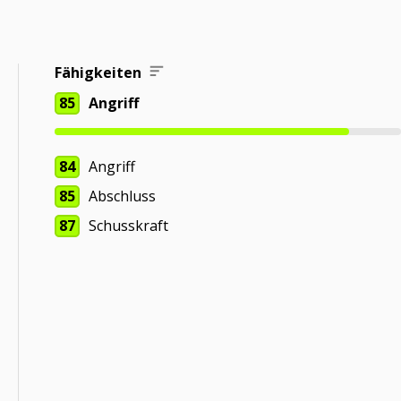
Fähigkeiten
85
Angriff
84
Angriff
85
Abschluss
87
Schusskraft