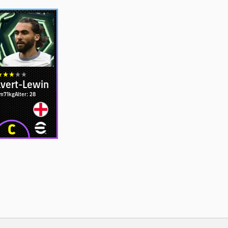
lvert-Lewin
cm
71kg
Alter: 28