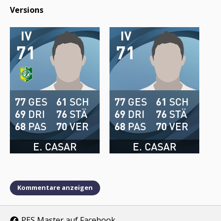
Versions
IV
IV
71
71
77
GES
61
SCH
77
GES
61
SCH
69
DRI
76
STÄ
69
DRI
76
STÄ
68
PAS
70
VER
68
PAS
70
VER
E. CASAR
E. CASAR
Kommentare anzeigen
PES Master auf Facebook