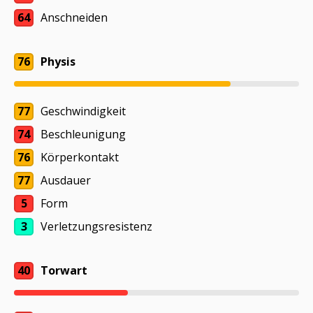
64
Anschneiden
76
Physis
77
Geschwindigkeit
74
Beschleunigung
76
Körperkontakt
77
Ausdauer
5
Form
3
Verletzungsresistenz
40
Torwart