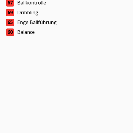
67
Ballkontrolle
69
Dribbling
65
Enge Ballführung
60
Balance