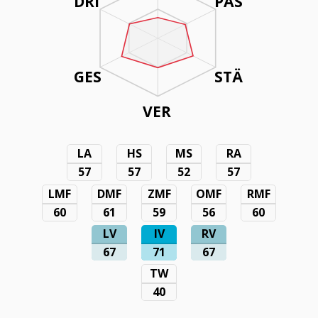
DRI
PAS
GES
STÄ
VER
LA
HS
MS
RA
57
57
52
57
LMF
DMF
ZMF
OMF
RMF
60
61
59
56
60
LV
IV
RV
67
71
67
TW
40