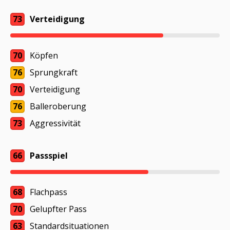
73
Verteidigung
70
Köpfen
76
Sprungkraft
70
Verteidigung
76
Balleroberung
73
Aggressivität
66
Passspiel
68
Flachpass
70
Gelupfter Pass
63
Standardsituationen