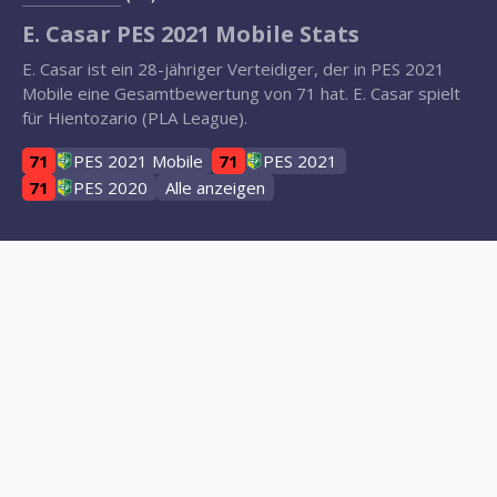
E. Casar PES 2021 Mobile Stats
E. Casar ist ein 28-jähriger Verteidiger, der in PES 2021
Mobile eine Gesamtbewertung von 71 hat. E. Casar spielt
für Hientozario (PLA League).
71
PES 2021 Mobile
71
PES 2021
71
PES 2020
Alle anzeigen