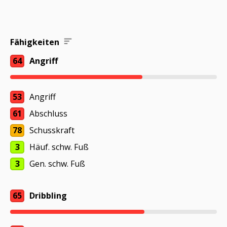
Fähigkeiten
64
Angriff
53
Angriff
61
Abschluss
78
Schusskraft
3
Häuf. schw. Fuß
3
Gen. schw. Fuß
65
Dribbling