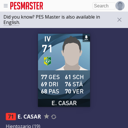
Did you know? PES Master is also available in
English
.
IV
71
77
GES
61
SCH
69
DRI
76
STÄ
68
PAS
70
VER
E. CASAR
71
E. CASAR
Hientozario
(19)