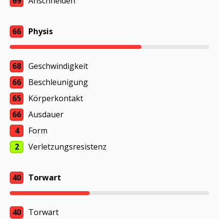
69
Anschneiden
66
Physis
68
Geschwindigkeit
66
Beschleunigung
65
Körperkontakt
66
Ausdauer
4
Form
2
Verletzungsresistenz
40
Torwart
40
Torwart