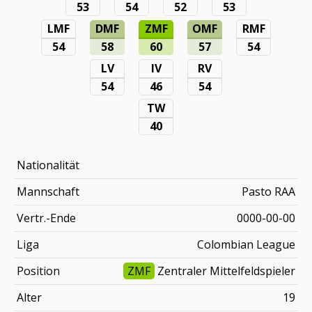
53
54
52
53
LMF
DMF
ZMF
OMF
RMF
54
58
60
57
54
LV
IV
RV
54
46
54
TW
40
Nationalität
Mannschaft
Pasto RAA
Vertr.-Ende
0000-00-00
Liga
Colombian League
Position
ZMF
Zentraler Mittelfeldspieler
Alter
19