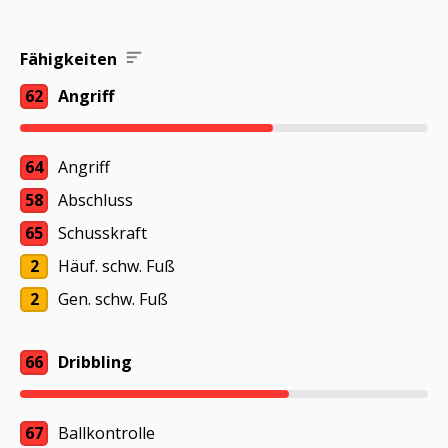
Fähigkeiten
62
Angriff
64
Angriff
58
Abschluss
65
Schusskraft
2
Häuf. schw. Fuß
2
Gen. schw. Fuß
66
Dribbling
67
Ballkontrolle