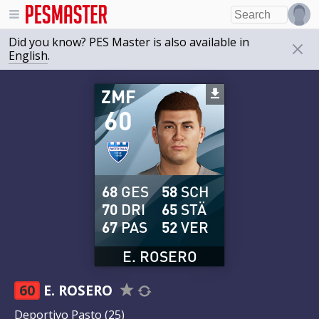
Did you know? PES Master is also available in
English
.
ZMF
60
68
GES
58
SCH
70
DRI
65
STÄ
67
PAS
52
VER
E. ROSERO
60
E. ROSERO
Deportivo Pasto
(25)