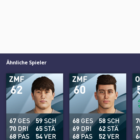
Ähnliche Spieler
ZMF
ZMF
62
60
67
GES
59
SCH
68
GES
58
SCH
7
70
DRI
65
STÄ
69
DRI
62
STÄ
7
68
PAS
54
VER
68
PAS
52
VER
6