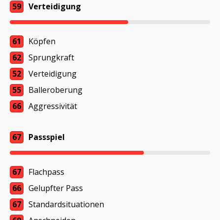
59
Verteidigung
61
Köpfen
62
Sprungkraft
52
Verteidigung
55
Balleroberung
66
Aggressivität
67
Passspiel
67
Flachpass
66
Gelupfter Pass
67
Standardsituationen