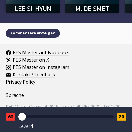
LEE SI-HYUN
M. DE SMET
Kommentare anzeigen
PES Master auf Facebook
PES Master on X
PES Master on Instagram
Kontakt / Feedback
Privacy Policy
Sprache
PES Master Copyright 2026 - eFootball, PES 2021, PES 2020,
PES 2019, PES 2018, PES 2017, PES 2016, PES 2015, PES
60
80
2014, PES 2013, PES 2012, PES 2011, PES 2010, PES 2009,
PES 2008, PES 5 assets property of KONAMI.
Level
1