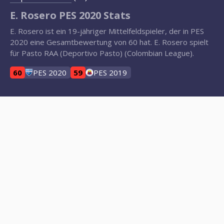
E. Rosero PES 2020 Stats
E. Rosero ist ein 19-jähriger Mittelfeldspieler, der in PES
2020 eine Gesamtbewertung von 60 hat. E. Rosero spielt
für Pasto RAA (Deportivo Pasto) (Colombian League).
60
PES 2020
59
PES 2019