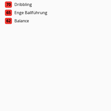
70
Dribbling
65
Enge Ballführung
62
Balance