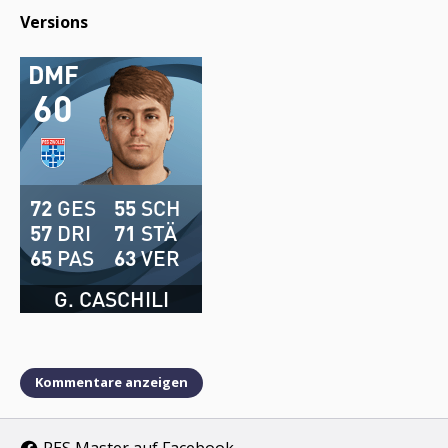
Versions
DMF
60
72
GES
55
SCH
57
DRI
71
STÄ
65
PAS
63
VER
G. CASCHILI
Kommentare anzeigen
PES Master auf Facebook