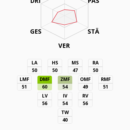
DRI
PAS
GES
STÄ
VER
LA
HS
MS
RA
50
50
47
50
LMF
DMF
ZMF
OMF
RMF
51
60
54
49
51
LV
IV
RV
56
54
56
TW
40