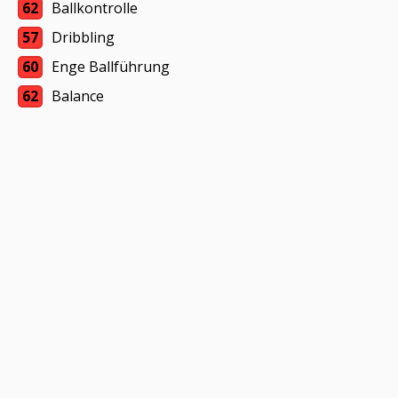
62
Ballkontrolle
57
Dribbling
60
Enge Ballführung
62
Balance