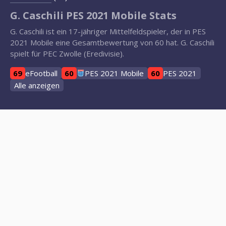
G. Caschili PES 2021 Mobile Stats
G. Caschili ist ein 17-jähriger Mittelfeldspieler, der in PES
2021 Mobile eine Gesamtbewertung von 60 hat. G. Caschili
spielt für PEC Zwolle (Eredivisie).
69
eFootball
60
PES 2021 Mobile
60
PES 2021
Alle anzeigen