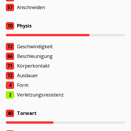
57
Anschneiden
70
Physis
72
Geschwindigkeit
66
Beschleunigung
71
Körperkontakt
72
Ausdauer
4
Form
2
Verletzungsresistenz
40
Torwart