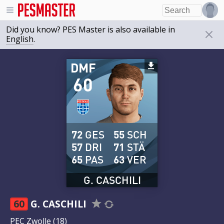
Did you know? PES Master is also available in
English
.
DMF
60
72
GES
55
SCH
57
DRI
71
STÄ
65
PAS
63
VER
G. CASCHILI
60
G. CASCHILI
PEC Zwolle
(18)