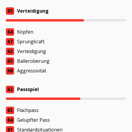
65
Verteidigung
64
Köpfen
67
Sprungkraft
63
Verteidigung
65
Balleroberung
68
Aggressivität
62
Passspiel
65
Flachpass
64
Gelupfter Pass
61
Standardsituationen