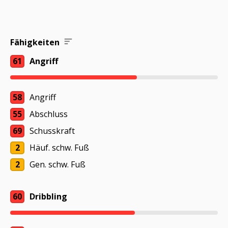
Fähigkeiten
61
Angriff
58
Angriff
55
Abschluss
69
Schusskraft
2
Häuf. schw. Fuß
2
Gen. schw. Fuß
60
Dribbling