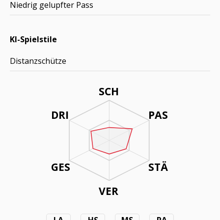
Niedrig gelupfter Pass
KI-Spielstile
Distanzschütze
SCH
DRI
PAS
GES
STÄ
VER
LA
HS
MS
RA