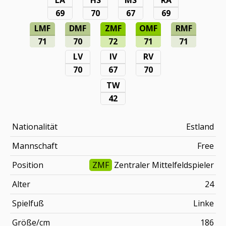
69
70
67
69
LMF
DMF
ZMF
OMF
RMF
71
70
72
71
71
LV
IV
RV
70
67
70
TW
42
Nationalität
Estland
Mannschaft
Free
Position
ZMF
Zentraler Mittelfeldspieler
Alter
24
Spielfuß
Linke
Größe/cm
186