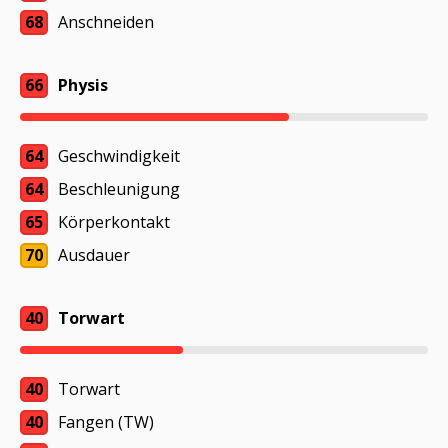
68
Anschneiden
66
Physis
64
Geschwindigkeit
64
Beschleunigung
65
Körperkontakt
70
Ausdauer
40
Torwart
40
Torwart
40
Fangen (TW)