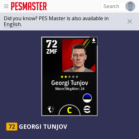
Did you know? PES Master is also available in
English
.
72
ZMF
Georgi Tunjov
186cm
78kg
Alter: 24
72
GEORGI TUNJOV