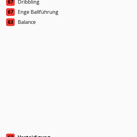
67
Dribbling
67
Enge Ballführung
63
Balance