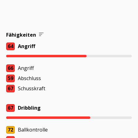
Fähigkeiten
64
Angriff
66
Angriff
59
Abschluss
67
Schusskraft
67
Dribbling
72
Ballkontrolle