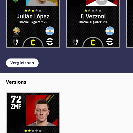
Julián López
F. Vezzoni
186cm
75kg
Alter: 25
184cm
71kg
Alter: 20
Vergleichen
Versions
72
ZMF