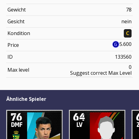
Gewicht
78
Gesicht
nein
Kondition
C
5.600
Price
ID
133560
0
Max level
Suggest correct Max Level
Ähnliche Spieler
76
64
DMF
LV