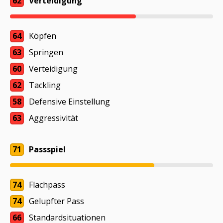
62
Verteidigung
64
Köpfen
63
Springen
60
Verteidigung
62
Tackling
58
Defensive Einstellung
63
Aggressivität
71
Passspiel
74
Flachpass
74
Gelupfter Pass
66
Standardsituationen