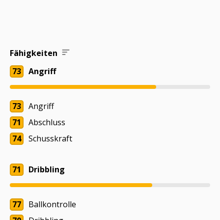
Fähigkeiten
73
Angriff
73
Angriff
71
Abschluss
74
Schusskraft
71
Dribbling
77
Ballkontrolle