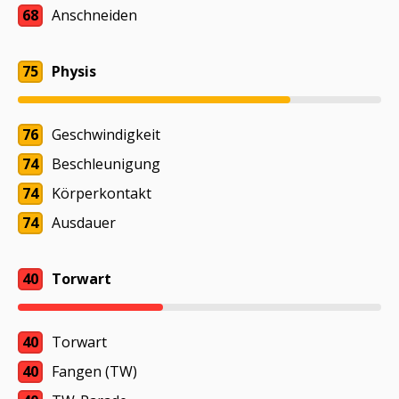
68
Anschneiden
75
Physis
76
Geschwindigkeit
74
Beschleunigung
74
Körperkontakt
74
Ausdauer
40
Torwart
40
Torwart
40
Fangen (TW)