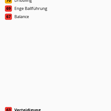
70
Dribbling
69
Enge Ballführung
67
Balance
63
Verteidigung