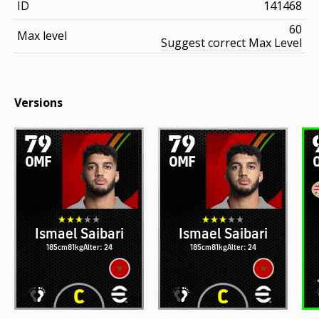
ID
141468
60
Max level
Suggest correct Max Level
Versions
79
79
OMF
OMF
Ismael Saibari
Ismael Saibari
185cm
81kg
Alter: 24
185cm
81kg
Alter: 24