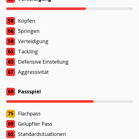
58
Köpfen
66
Springen
59
Verteidigung
65
Tackling
63
Defensive Einstellung
67
Aggressivität
69
Passspiel
75
Flachpass
69
Gelupfter Pass
65
Standardsituationen