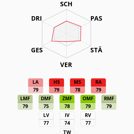
SCH
DRI
PAS
GES
STÄ
VER
LA
HS
MS
RA
79
79
78
79
LMF
DMF
ZMF
OMF
RMF
79
75
78
79
79
LV
IV
RV
77
74
77
TW