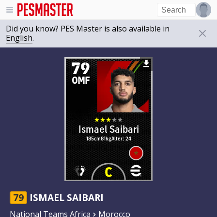
Did you know? PES Master is also available in
English
.
79
OMF
Ismael Saibari
185cm
81kg
Alter: 24
79
ISMAEL SAIBARI
National Teams Africa
Morocco