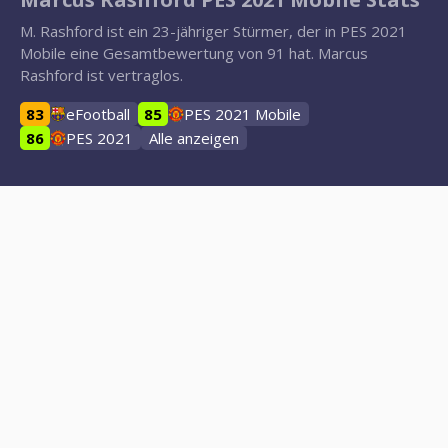
M. Rashford ist ein 23-jähriger Stürmer, der in PES 2021
Mobile eine Gesamtbewertung von 91 hat. Marcus
Rashford ist vertraglos.
83
eFootball
85
PES 2021 Mobile
86
PES 2021
Alle anzeigen