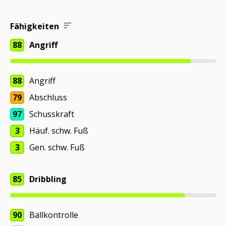
Fähigkeiten
88
Angriff
88
Angriff
79
Abschluss
97
Schusskraft
3
Häuf. schw. Fuß
3
Gen. schw. Fuß
85
Dribbling
90
Ballkontrolle