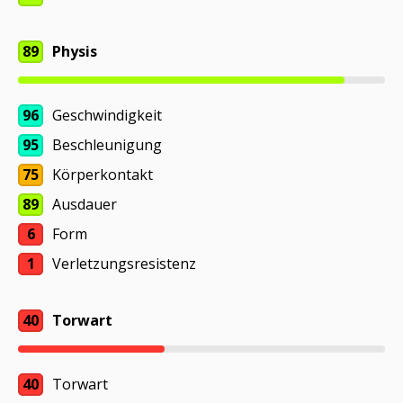
89
Physis
96
Geschwindigkeit
95
Beschleunigung
75
Körperkontakt
89
Ausdauer
6
Form
1
Verletzungsresistenz
40
Torwart
40
Torwart