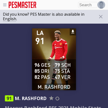
Did you know? PES Master is also available in
English
.
LA
91
96
GES
79
SCH
85
DRI
75
STÄ
82
PAS
47
VER
M. RASHFORD
91
M. RASHFORD
Marcus Rashford PES 2021 Mobile Stats