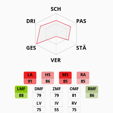
SCH
DRI
PAS
GES
STÄ
VER
LA
HS
MS
RA
91
86
85
85
LMF
DMF
ZMF
OMF
RMF
88
79
79
81
86
LV
IV
RV
75
55
75