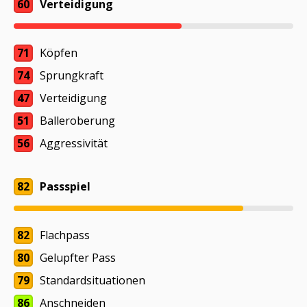
60
Verteidigung
71
Köpfen
74
Sprungkraft
47
Verteidigung
51
Balleroberung
56
Aggressivität
82
Passspiel
82
Flachpass
80
Gelupfter Pass
79
Standardsituationen
86
Anschneiden