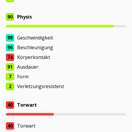
90
Physis
98
Geschwindigkeit
96
Beschleunigung
74
Körperkontakt
91
Ausdauer
7
Form
2
Verletzungsresistenz
40
Torwart
40
Torwart