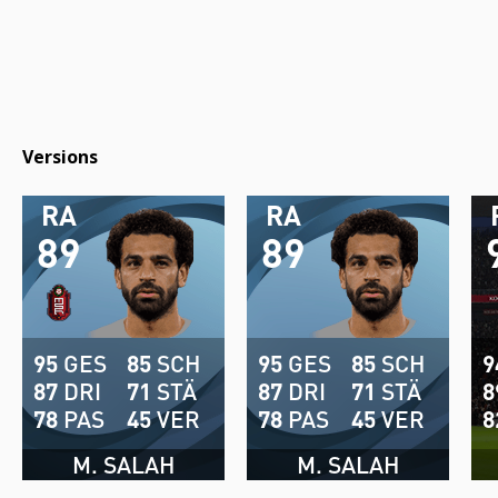
Versions
RA
RA
89
89
95
GES
85
SCH
95
GES
85
SCH
9
87
DRI
71
STÄ
87
DRI
71
STÄ
8
78
PAS
45
VER
78
PAS
45
VER
8
M. SALAH
M. SALAH