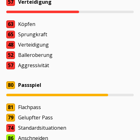
57
Verteidigung
63
Köpfen
65
Sprungkraft
48
Verteidigung
52
Balleroberung
57
Aggressivität
80
Passspiel
81
Flachpass
79
Gelupfter Pass
74
Standardsituationen
86
Anschneiden