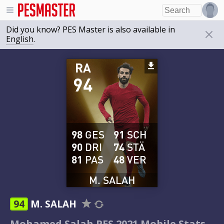
Did you know? PES Master is also available in
English
.
RA
94
98
GES
91
SCH
90
DRI
74
STÄ
81
PAS
48
VER
M. SALAH
94
M. SALAH
Mohamed Salah PES 2021 Mobile Stats