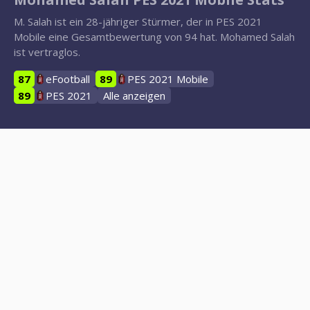
M. Salah ist ein 28-jähriger Stürmer, der in PES 2021
Mobile eine Gesamtbewertung von 94 hat. Mohamed Salah
ist vertraglos.
87
eFootball
89
PES 2021 Mobile
89
PES 2021
Alle anzeigen