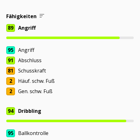
Fähigkeiten
89
Angriff
95
Angriff
91
Abschluss
81
Schusskraft
2
Häuf. schw. Fuß
2
Gen. schw. Fuß
94
Dribbling
95
Ballkontrolle