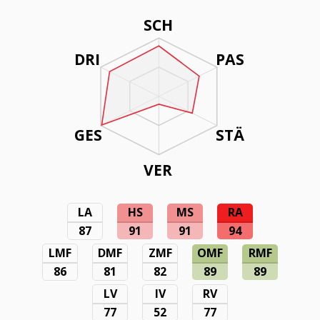
SCH
DRI
PAS
GES
STÄ
VER
LA
HS
MS
RA
87
91
91
94
LMF
DMF
ZMF
OMF
RMF
86
81
82
89
89
LV
IV
RV
77
52
77