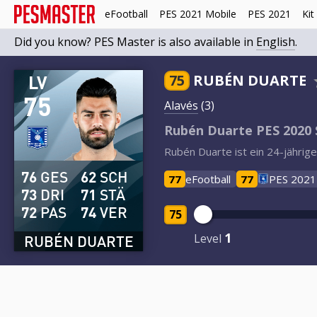
eFootball
PES 2021 Mobile
PES 2021
Kit
Did you know? PES Master is also available in
English
.
LV
75
RUBÉN DUARTE
75
Alavés
(3)
Rubén Duarte PES 2020 
Rubén Duarte ist ein 24-jährig
76
GES
62
SCH
77
eFootball
77
PES 2021
73
DRI
71
STÄ
72
PAS
74
VER
75
1
Level
RUBÉN DUARTE