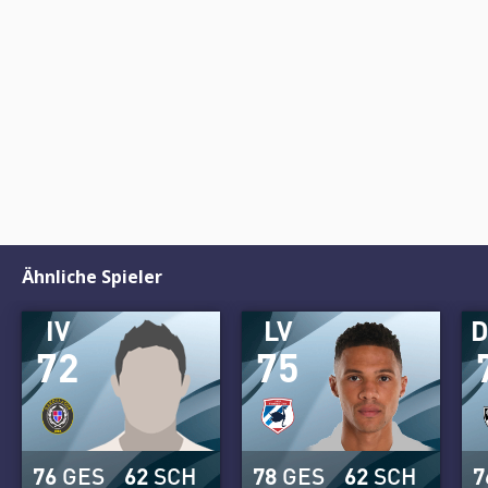
Ähnliche Spieler
IV
LV
72
75
76
GES
62
SCH
78
GES
62
SCH
7