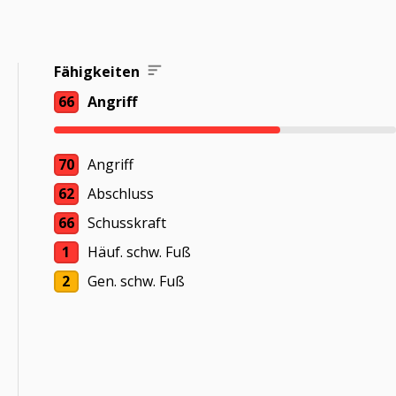
Fähigkeiten
66
Angriff
70
Angriff
62
Abschluss
66
Schusskraft
1
Häuf. schw. Fuß
2
Gen. schw. Fuß