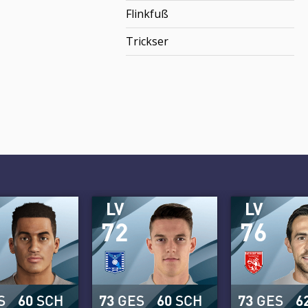
Flinkfuß
Trickser
LV
LV
72
76
S
60
SCH
73
GES
60
SCH
73
GES
6