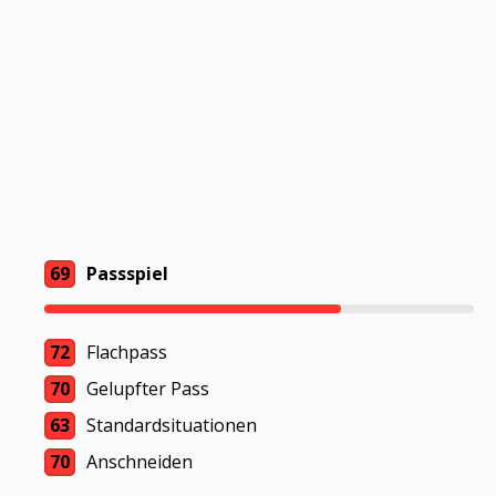
69
Passspiel
72
Flachpass
70
Gelupfter Pass
63
Standardsituationen
70
Anschneiden