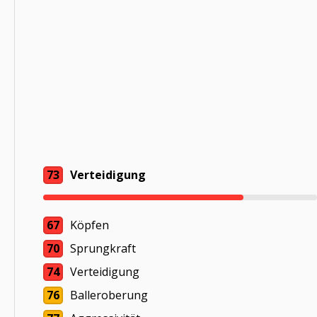
73
Verteidigung
67
Köpfen
70
Sprungkraft
74
Verteidigung
76
Balleroberung