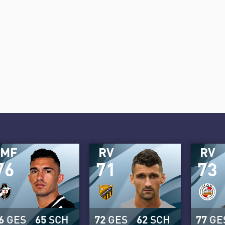
DMF
RV
RV
76
71
73
6
GES
65
SCH
72
GES
62
SCH
77
GE