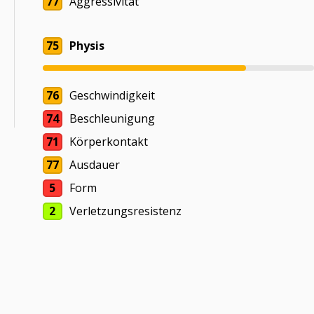
77
Aggressivität
75
Physis
76
Geschwindigkeit
74
Beschleunigung
71
Körperkontakt
77
Ausdauer
5
Form
2
Verletzungsresistenz