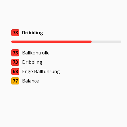
73
Dribbling
73
Ballkontrolle
73
Dribbling
68
Enge Ballführung
77
Balance