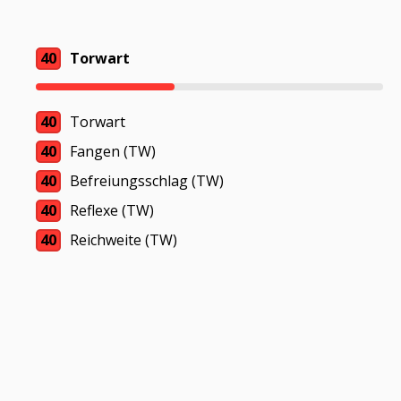
40
Torwart
40
Torwart
40
Fangen (TW)
40
Befreiungsschlag (TW)
40
Reflexe (TW)
40
Reichweite (TW)