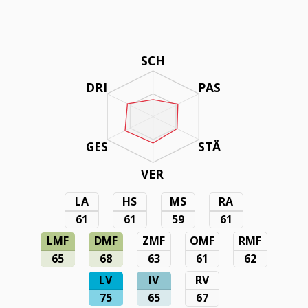
SCH
DRI
PAS
GES
STÄ
VER
LA
HS
MS
RA
61
61
59
61
LMF
DMF
ZMF
OMF
RMF
65
68
63
61
62
LV
IV
RV
75
65
67