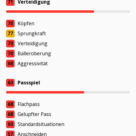
71
Verteidigung
70
Köpfen
77
Sprungkraft
70
Verteidigung
70
Balleroberung
68
Aggressivität
63
Passspiel
68
Flachpass
68
Gelupfter Pass
60
Standardsituationen
57
Anschneiden