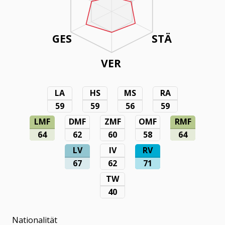
GES
STÄ
VER
LA
HS
MS
RA
59
59
56
59
LMF
DMF
ZMF
OMF
RMF
64
62
60
58
64
LV
IV
RV
67
62
71
TW
40
Nationalität