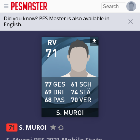
Did you know? PES Master is also available in
English
.
RV
71
77
GES
61
SCH
69
DRI
74
STÄ
68
PAS
70
VER
S. MUROI
71
S. MUROI
S. Muroi PES 2021 Mobile Stats