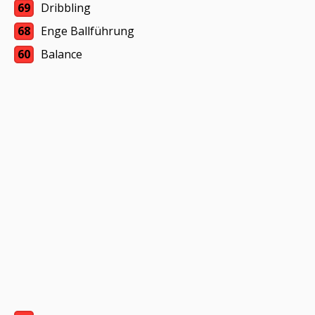
69
Dribbling
68
Enge Ballführung
60
Balance