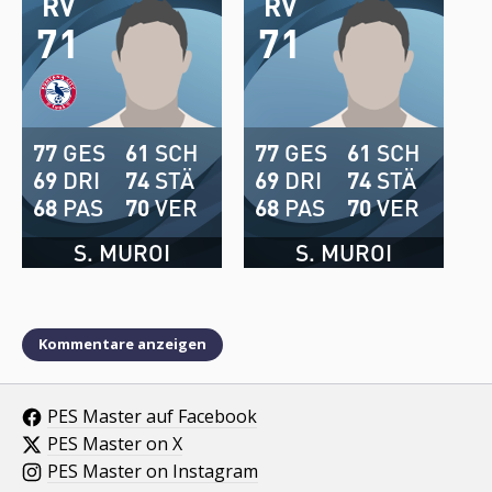
RV
RV
71
71
77
GES
61
SCH
77
GES
61
SCH
69
DRI
74
STÄ
69
DRI
74
STÄ
68
PAS
70
VER
68
PAS
70
VER
S. MUROI
S. MUROI
Kommentare anzeigen
PES Master auf Facebook
PES Master on X
PES Master on Instagram