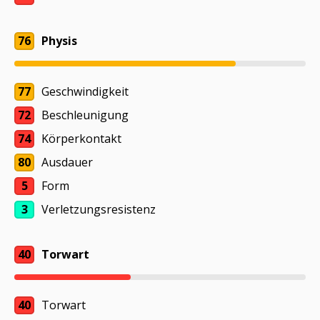
76
Physis
77
Geschwindigkeit
72
Beschleunigung
74
Körperkontakt
80
Ausdauer
5
Form
3
Verletzungsresistenz
40
Torwart
40
Torwart