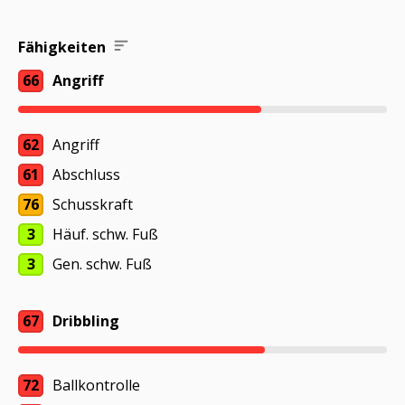
Fähigkeiten
66
Angriff
62
Angriff
61
Abschluss
76
Schusskraft
3
Häuf. schw. Fuß
3
Gen. schw. Fuß
67
Dribbling
72
Ballkontrolle