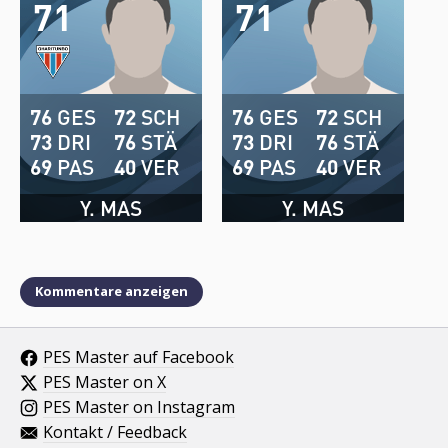
71
71
76
GES
72
SCH
76
GES
72
SCH
73
DRI
76
STÄ
73
DRI
76
STÄ
69
PAS
40
VER
69
PAS
40
VER
Y. MAS
Y. MAS
Kommentare anzeigen
PES Master auf Facebook
PES Master on X
PES Master on Instagram
Kontakt / Feedback