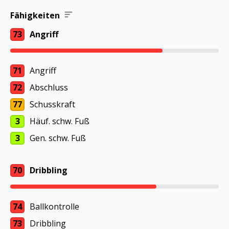
Fähigkeiten
73
Angriff
71
Angriff
72
Abschluss
77
Schusskraft
3
Häuf. schw. Fuß
3
Gen. schw. Fuß
70
Dribbling
74
Ballkontrolle
73
Dribbling