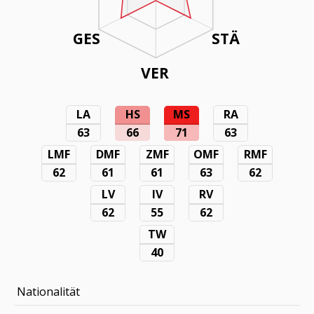
GES
STÄ
VER
LA
HS
MS
RA
63
66
71
63
LMF
DMF
ZMF
OMF
RMF
62
61
61
63
62
LV
IV
RV
62
55
62
TW
40
Nationalität