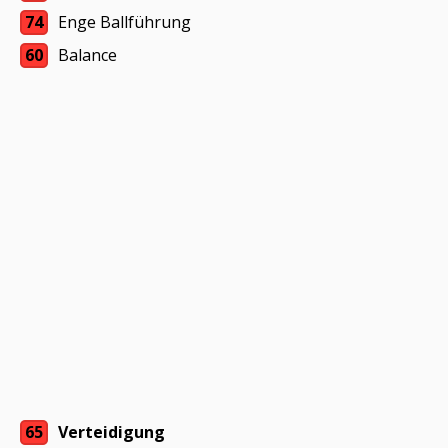
74
Enge Ballführung
60
Balance
65
Verteidigung