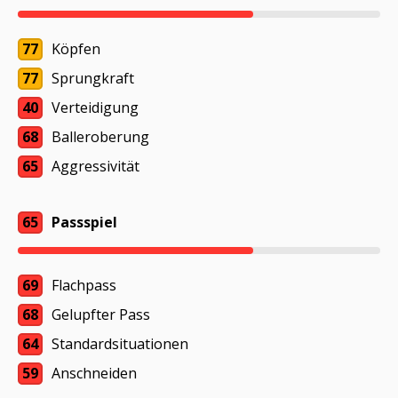
77
Köpfen
77
Sprungkraft
40
Verteidigung
68
Balleroberung
65
Aggressivität
65
Passspiel
69
Flachpass
68
Gelupfter Pass
64
Standardsituationen
59
Anschneiden