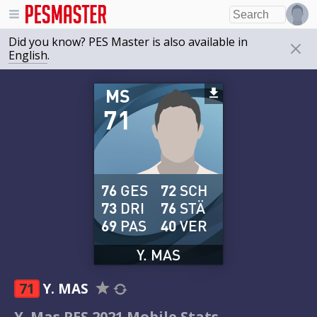
Did you know? PES Master is also available in
English
.
MS
71
76
GES
72
SCH
73
DRI
76
STÄ
69
PAS
40
VER
Y. MAS
71
Y. MAS
Y. Mas PES 2021 Mobile Stats