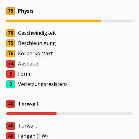
75
Physis
76
Geschwindigkeit
75
Beschleunigung
76
Körperkontakt
74
Ausdauer
5
Form
3
Verletzungsresistenz
40
Torwart
40
Torwart
40
Fangen (TW)