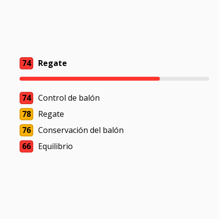
74
Regate
74
Control de balón
78
Regate
76
Conservación del balón
66
Equilibrio