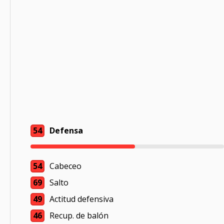
54
Defensa
54
Cabeceo
69
Salto
49
Actitud defensiva
46
Recup. de balón