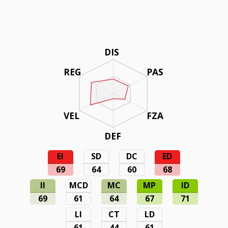
DIS
REG
PAS
VEL
FZA
DEF
EI
SD
DC
ED
69
64
60
68
II
MCD
MC
MP
ID
69
61
64
67
71
LI
CT
LD
61
44
61