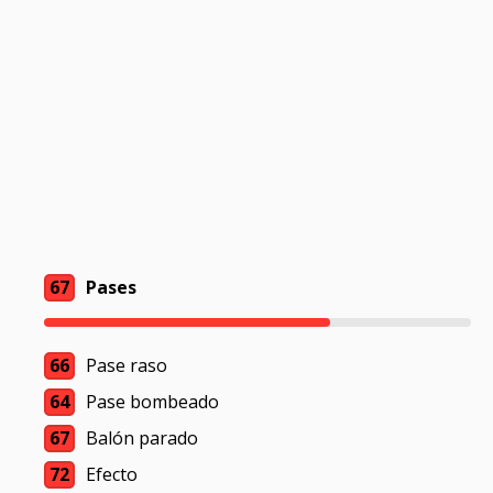
67
Pases
66
Pase raso
64
Pase bombeado
67
Balón parado
72
Efecto