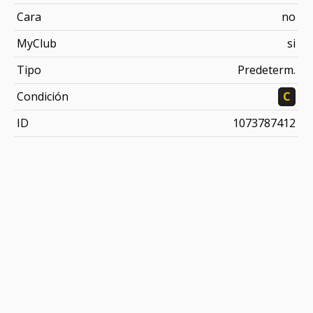
Cara
no
MyClub
si
Tipo
Predeterm.
Condición
C
ID
1073787412