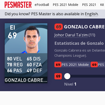
eFootball
PES 2021 Mobile
PES 2021
Kit
Did you know? PES Master is also available in
English
.
EI
69
GONZALO CABRE
69
Johor Darul Ta'zim
(11)
Estatisticas de Gonzalo
Gonzalo Cabrera es un Delanter
Champions League).
80
VEL
65
DIS
78
REG
60
FZA
69
PES 2021 Mobile
69
PES
66
PAS
49
DEF
69
GONZALO CABRERA
1
Nivel