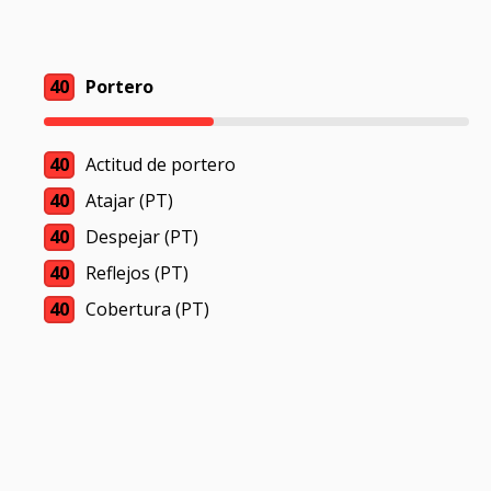
40
Portero
40
Actitud de portero
40
Atajar (PT)
40
Despejar (PT)
40
Reflejos (PT)
40
Cobertura (PT)