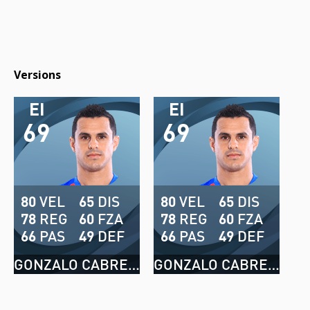
Versions
EI
EI
69
69
80
VEL
65
DIS
80
VEL
65
DIS
78
REG
60
FZA
78
REG
60
FZA
66
PAS
49
DEF
66
PAS
49
DEF
GONZALO CABRERA
GONZALO CABRERA