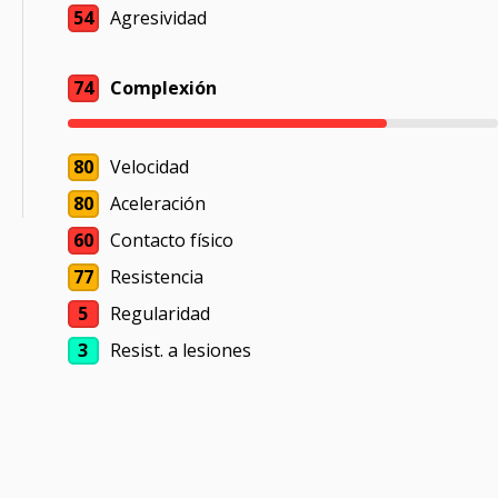
54
Agresividad
74
Complexión
80
Velocidad
80
Aceleración
60
Contacto físico
77
Resistencia
5
Regularidad
3
Resist. a lesiones