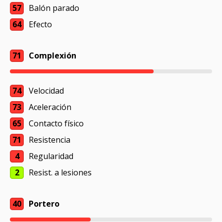
57
Balón parado
64
Efecto
71
Complexión
74
Velocidad
73
Aceleración
65
Contacto físico
71
Resistencia
4
Regularidad
2
Resist. a lesiones
40
Portero