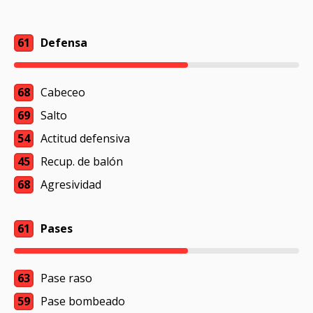
61
Defensa
68
Cabeceo
69
Salto
54
Actitud defensiva
45
Recup. de balón
68
Agresividad
61
Pases
63
Pase raso
59
Pase bombeado