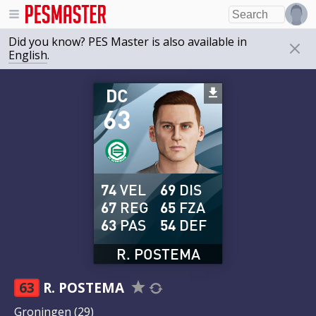
Did you know? PES Master is also available in
English
.
DC
63
74
VEL
69
DIS
67
REG
65
FZA
63
PAS
54
DEF
R. POSTEMA
63
R. POSTEMA
Groningen
(29)