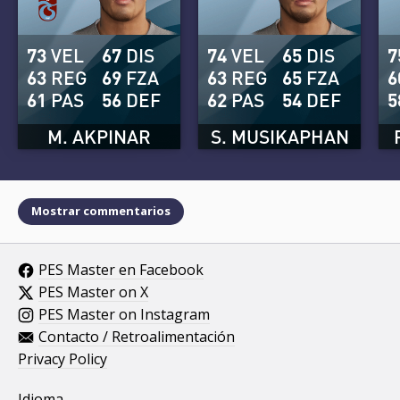
73
VEL
67
DIS
74
VEL
65
DIS
7
63
REG
69
FZA
63
REG
65
FZA
6
61
PAS
56
DEF
62
PAS
54
DEF
5
M. AKPINAR
S. MUSIKAPHAN
Mostrar commentarios
PES Master en Facebook
PES Master on X
PES Master on Instagram
Contacto / Retroalimentación
Privacy Policy
Idioma