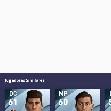
Jugadores Similares
DC
MP
61
60