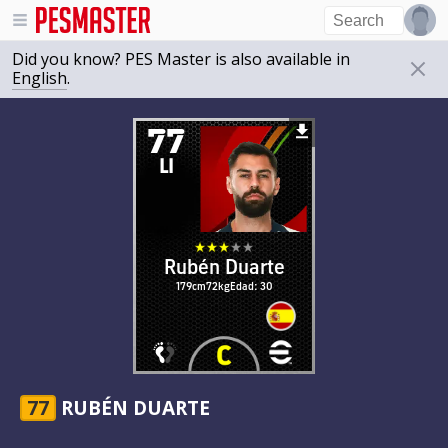
Did you know? PES Master is also available in
English
.
77
LI
Rubén Duarte
179cm
72kg
Edad: 30
77
RUBÉN DUARTE