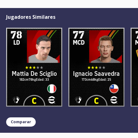
Jugadores Similares
78
77
LD
MCD
Mattia De Sciglio
Ignacio Saavedra
182cm
78kg
Edad: 33
173cm
68kg
Edad: 25
Comparar