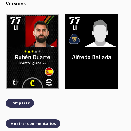
Versions
77
77
LI
LI
Rubén Duarte
Alfredo Ballada
179cm
72kg
Edad: 30
179cm
72kg
Edad: 30
Comparar
Mostrar commentarios