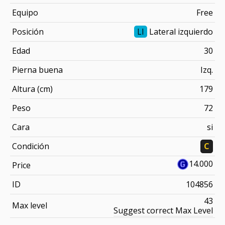
Equipo
Free
Posición
LI
Lateral izquierdo
Edad
30
Pierna buena
Izq.
Altura (cm)
179
Peso
72
Cara
si
Condición
C
14.000
Price
ID
104856
43
Max level
Suggest correct Max Level