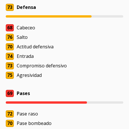
73
Defensa
68
Cabeceo
76
Salto
70
Actitud defensiva
74
Entrada
73
Compromiso defensivo
75
Agresividad
69
Pases
72
Pase raso
70
Pase bombeado