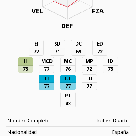
VEL
FZA
DEF
EI
SD
DC
ED
72
71
69
72
II
MCD
MC
MP
ID
75
77
76
72
75
LI
CT
LD
77
77
77
PT
43
Nombre Completo
Rubén Duarte
Nacionalidad
España