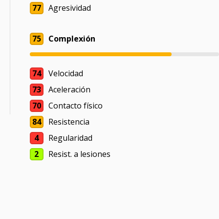
77
Agresividad
75
Complexión
74
Velocidad
73
Aceleración
70
Contacto físico
84
Resistencia
4
Regularidad
2
Resist. a lesiones