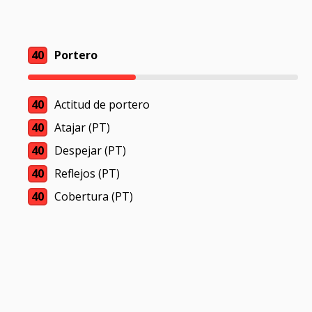
40
Portero
40
Actitud de portero
40
Atajar (PT)
40
Despejar (PT)
40
Reflejos (PT)
40
Cobertura (PT)