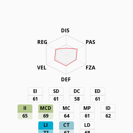
DIS
REG
PAS
VEL
FZA
DEF
EI
SD
DC
ED
61
61
58
61
II
MCD
MC
MP
ID
65
69
64
61
62
LI
CT
LD
77
67
68