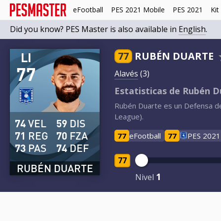
eFootball
PES 2021 Mobile
PES 2021
Kit
Did you know? PES Master is also available in
English
.
LI
77
RUBÉN DUARTE
77
Alavés
(3)
Estatisticas de Rubén D
Rubén Duarte es un Defensa de 
League).
74
VEL
59
DIS
71
REG
70
FZA
77
eFootball
77
PES 2021
73
PAS
74
DEF
77
RUBÉN DUARTE
1
Nivel