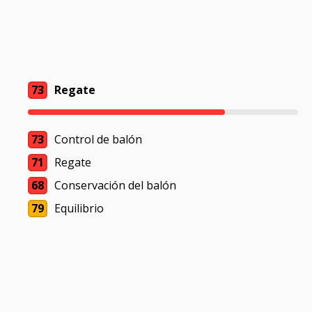
73
Regate
73
Control de balón
71
Regate
68
Conservación del balón
79
Equilibrio