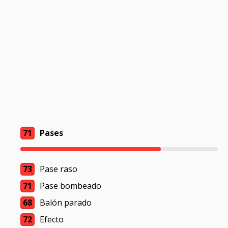
71
Pases
73
Pase raso
71
Pase bombeado
68
Balón parado
72
Efecto