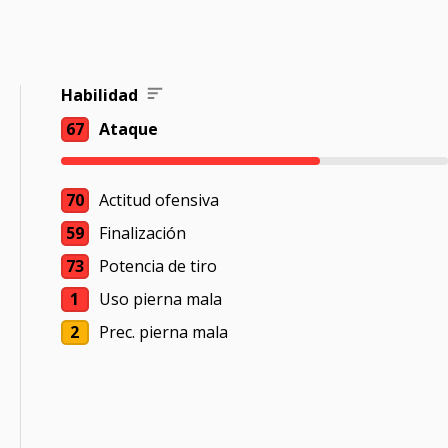
Habilidad
67
Ataque
70
Actitud ofensiva
59
Finalización
73
Potencia de tiro
1
Uso pierna mala
2
Prec. pierna mala