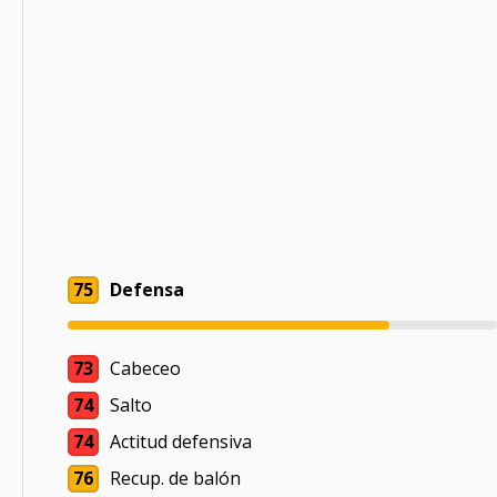
75
Defensa
73
Cabeceo
74
Salto
74
Actitud defensiva
76
Recup. de balón