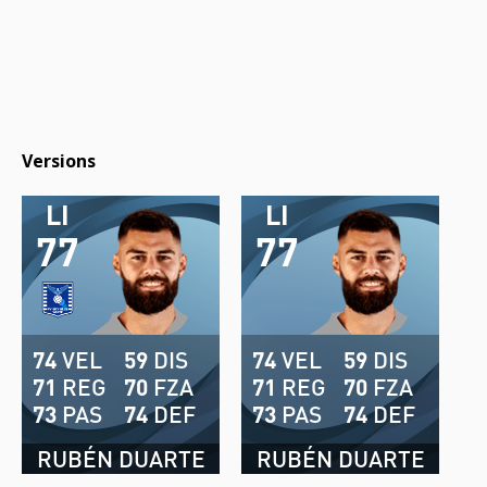
Versions
LI
LI
77
77
74
VEL
59
DIS
74
VEL
59
DIS
71
REG
70
FZA
71
REG
70
FZA
73
PAS
74
DEF
73
PAS
74
DEF
RUBÉN DUARTE
RUBÉN DUARTE