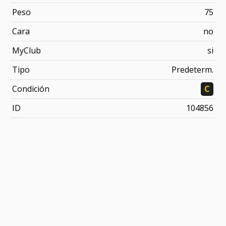
Peso
75
Cara
no
MyClub
si
Tipo
Predeterm.
Condición
C
ID
104856