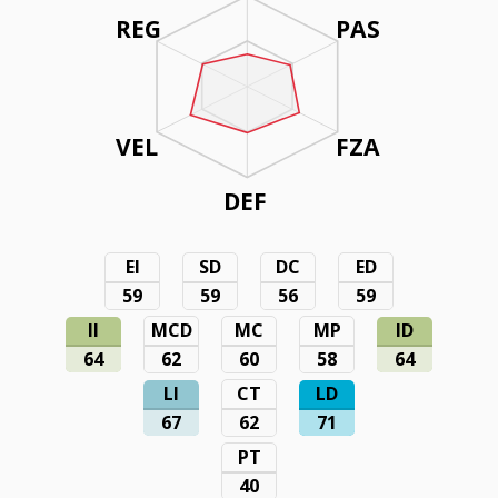
REG
PAS
VEL
FZA
DEF
EI
SD
DC
ED
59
59
56
59
II
MCD
MC
MP
ID
64
62
60
58
64
LI
CT
LD
67
62
71
PT
40