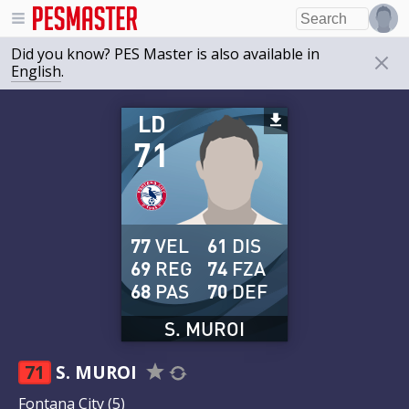
Did you know? PES Master is also available in
English
.
LD
71
77
VEL
61
DIS
69
REG
74
FZA
68
PAS
70
DEF
S. MUROI
71
S. MUROI
Fontana City
(5)