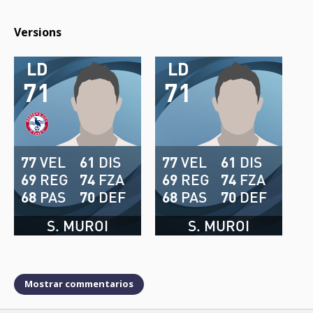
Versions
LD
LD
71
71
77
VEL
61
DIS
77
VEL
61
DIS
69
REG
74
FZA
69
REG
74
FZA
68
PAS
70
DEF
68
PAS
70
DEF
S. MUROI
S. MUROI
Mostrar commentarios