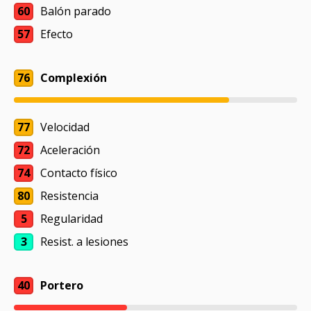
60
Balón parado
57
Efecto
76
Complexión
77
Velocidad
72
Aceleración
74
Contacto físico
80
Resistencia
5
Regularidad
3
Resist. a lesiones
40
Portero