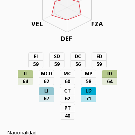
VEL
FZA
DEF
EI
SD
DC
ED
59
59
56
59
II
MCD
MC
MP
ID
64
62
60
58
64
LI
CT
LD
67
62
71
PT
40
Nacionalidad