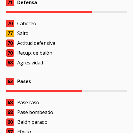
71
Defensa
70
Cabeceo
77
Salto
70
Actitud defensiva
70
Recup. de balón
68
Agresividad
63
Pases
68
Pase raso
68
Pase bombeado
60
Balón parado
57
Efecto