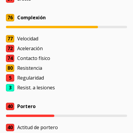
76
Complexión
77
Velocidad
72
Aceleración
74
Contacto físico
80
Resistencia
5
Regularidad
3
Resist. a lesiones
40
Portero
40
Actitud de portero