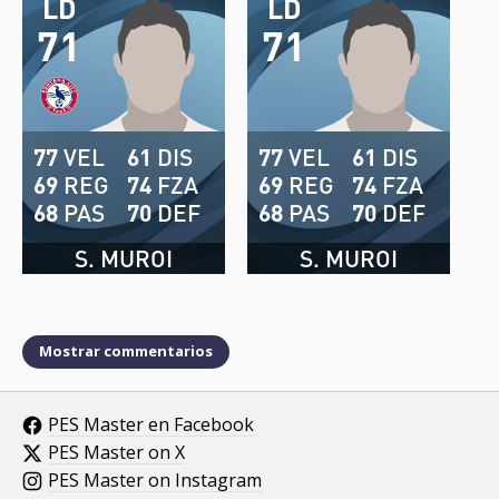
LD
LD
71
71
77
VEL
61
DIS
77
VEL
61
DIS
69
REG
74
FZA
69
REG
74
FZA
68
PAS
70
DEF
68
PAS
70
DEF
S. MUROI
S. MUROI
Mostrar commentarios
PES Master en Facebook
PES Master on X
PES Master on Instagram