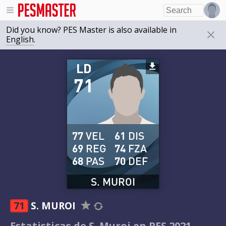
Did you know? PES Master is also available in
English
.
LD
71
77
VEL
61
DIS
69
REG
74
FZA
68
PAS
70
DEF
S. MUROI
71
S. MUROI
Estatisticas de S. Muroi en PES 2021