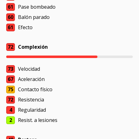
61
Pase bombeado
60
Balón parado
61
Efecto
72
Complexión
73
Velocidad
67
Aceleración
75
Contacto físico
72
Resistencia
4
Regularidad
2
Resist. a lesiones