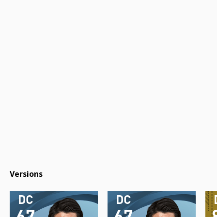
Versions
DC
DC
67
67