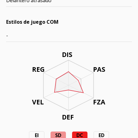
Delantero atrasado
Estilos de juego COM
-
DIS
REG
PAS
VEL
FZA
DEF
EI
SD
DC
ED