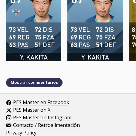
73
VEL
72
DIS
73
VEL
72
DIS
8
69
REG
75
FZA
69
REG
75
FZA
7
63
PAS
51
DEF
63
PAS
51
DEF
7
Y. KAKITA
Y. KAKITA
Mostrar commentarios
PES Master en Facebook
PES Master on X
PES Master on Instagram
Contacto / Retroalimentación
Privacy Policy