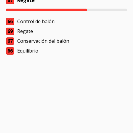
67
Regate
66
Control de balón
69
Regate
67
Conservación del balón
66
Equilibrio