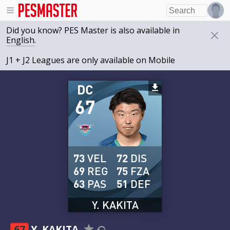
Did you know? PES Master is also available in
English
.
J1 + J2 Leagues are only available on Mobile
DC
67
73
VEL
72
DIS
69
REG
75
FZA
63
PAS
51
DEF
Y. KAKITA
67
Y. KAKITA