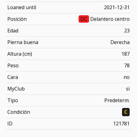
Loaned until
2021-12-31
Posición
DC
Delantero centro
Edad
23
Pierna buena
Derecha
Altura (cm)
187
Peso
78
Cara
no
MyClub
si
Tipo
Predeterm.
Condición
C
ID
121781