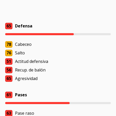
65
Defensa
78
Cabeceo
76
Salto
51
Actitud defensiva
56
Recup. de balón
65
Agresividad
61
Pases
63
Pase raso