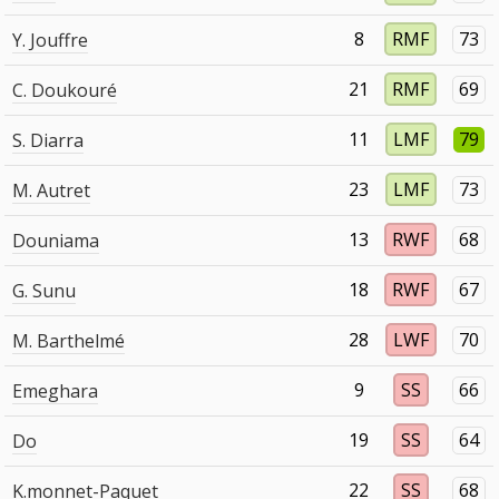
8
RMF
73
Y. Jouffre
21
RMF
69
C. Doukouré
11
LMF
79
S. Diarra
23
LMF
73
M. Autret
13
RWF
68
Douniama
18
RWF
67
G. Sunu
28
LWF
70
M. Barthelmé
9
SS
66
Emeghara
19
SS
64
Do
22
SS
68
K.monnet-Paquet