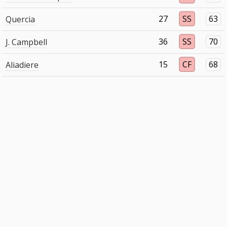
27
SS
63
Quercia
36
SS
70
J. Campbell
15
CF
68
Aliadiere