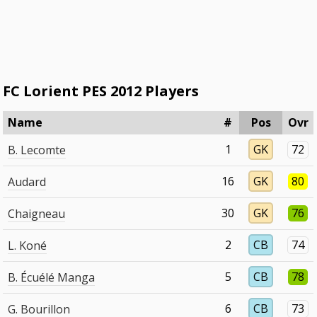
FC Lorient PES 2012 Players
Name
#
Pos
Ovr
1
GK
72
B. Lecomte
16
GK
80
Audard
30
GK
76
Chaigneau
2
CB
74
L. Koné
5
CB
78
B. Écuélé Manga
6
CB
73
G. Bourillon