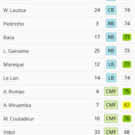
24
CB
74
W. Lautoa
3
RB
74
Pedrinho
17
RB
77
Baca
25
RB
73
L. Gassama
12
LB
77
Mareque
14
LB
74
Le Lan
4
CMF
75
A. Romao
7
CMF
82
A. Mvuemba
10
CMF
76
M. Coutadeur
33
CMF
68
Vidot