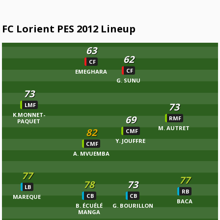
FC Lorient PES 2012 Lineup
63
62
CF
CF
EMEGHARA
G. SUNU
73
73
LMF
K.MONNET-
69
RMF
PAQUET
M. AUTRET
82
CMF
Y. JOUFFRE
CMF
A. MVUEMBA
77
77
78
73
LB
RB
CB
CB
MAREQUE
BACA
B. ÉCUÉLÉ
G. BOURILLON
MANGA