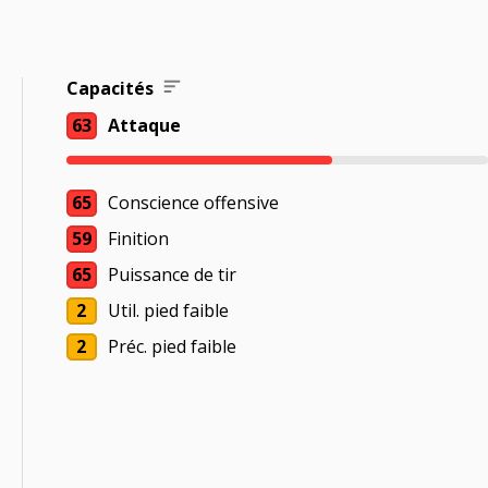
Capacités
63
Attaque
65
Conscience offensive
59
Finition
65
Puissance de tir
2
Util. pied faible
2
Préc. pied faible