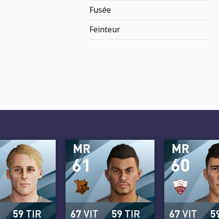
Fusée
Feinteur
MR
MR
61
60
59
TIR
67
VIT
59
TIR
67
VIT
5