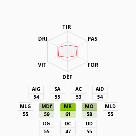
TIR
DRI
PAS
VIT
FOR
DÉF
AiG
SA
AC
AiD
54
55
53
54
MLG
MDf
MR
MO
MLD
55
59
61
58
55
DG
DC
DD
55
47
55