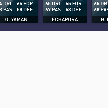
4
DRI
65
FOR
65
DRI
65
FOR
65
DR
8
PAS
58
DÉF
67
PAS
58
DÉF
68
PA
O. YAMAN
ECHAPORÃ
G.