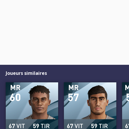
Joueurs similaires
MR
MR
60
57
67
VIT
59
TIR
67
VIT
59
TIR
6