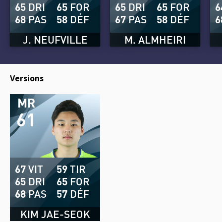
65
DRI
65
FOR
65
DRI
65
FOR
6
68
PAS
58
DÉF
67
PAS
58
DÉF
6
J. NEUFVILLE
M. ALMHEIRI
Versions
MR
61
67
VIT
59
TIR
65
DRI
65
FOR
68
PAS
57
DÉF
KIM JAE-SEOK