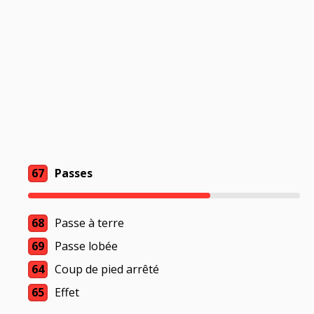
67
Passes
68
Passe à terre
69
Passe lobée
64
Coup de pied arrêté
65
Effet