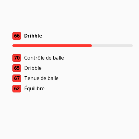
66
Dribble
70
Contrôle de balle
65
Dribble
67
Tenue de balle
62
Équilibre