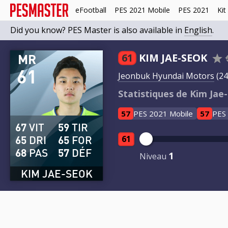
eFootball
PES 2021 Mobile
PES 2021
Kit
Did you know? PES Master is also available in
English
.
MR
61
KIM JAE-SEOK
61
Jeonbuk Hyundai Motors
(24
Statistiques de Kim Jae
57
PES 2021 Mobile
57
PES
67
VIT
59
TIR
65
DRI
65
FOR
61
68
PAS
57
DÉF
1
Niveau
KIM JAE-SEOK