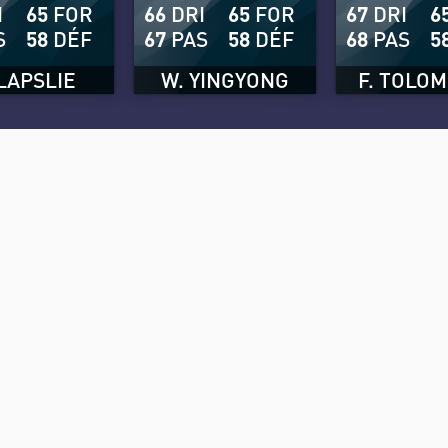
I
65
FOR
66
DRI
65
FOR
67
DRI
6
S
58
DÉF
67
PAS
58
DÉF
68
PAS
5
 LAPSLIE
W. YINGYONG
F. TOLO