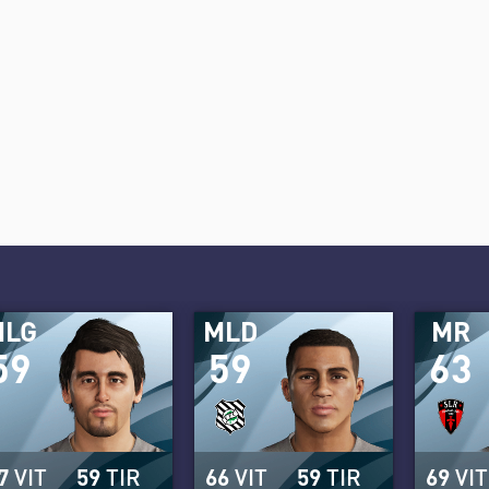
MLG
MLD
MR
59
59
63
7
VIT
59
TIR
66
VIT
59
TIR
69
VIT