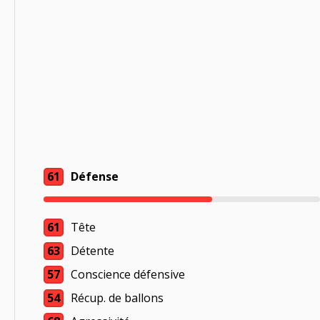
61
Défense
61
Tête
63
Détente
57
Conscience défensive
54
Récup. de ballons