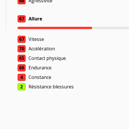
68
Agressivité
67
Allure
67
Vitesse
70
Accélération
65
Contact physique
66
Endurance
4
Constance
2
Résistance blessures