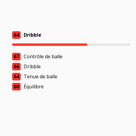
64
Dribble
67
Contrôle de balle
66
Dribble
64
Tenue de balle
60
Équilibre