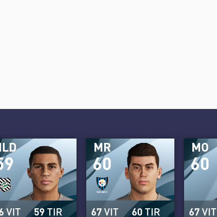
MLD
MR
MO
59
60
60
6
VIT
59
TIR
67
VIT
60
TIR
67
VIT