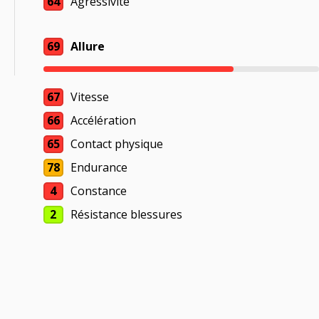
64
Agressivité
69
Allure
67
Vitesse
66
Accélération
65
Contact physique
78
Endurance
4
Constance
2
Résistance blessures