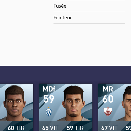
Fusée
Feinteur
MDf
MR
59
60
60
TIR
65
VIT
59
TIR
67
VIT
5