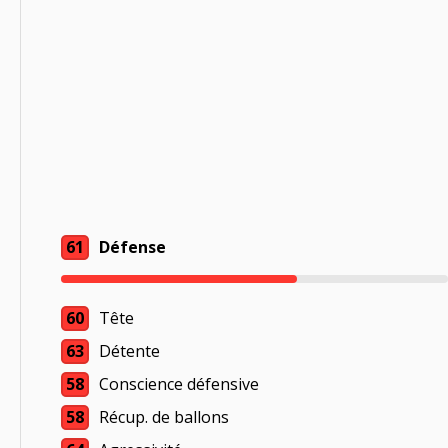
61
Défense
60
Tête
63
Détente
58
Conscience défensive
58
Récup. de ballons