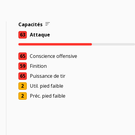
Capacités
63
Attaque
65
Conscience offensive
59
Finition
65
Puissance de tir
2
Util. pied faible
2
Préc. pied faible