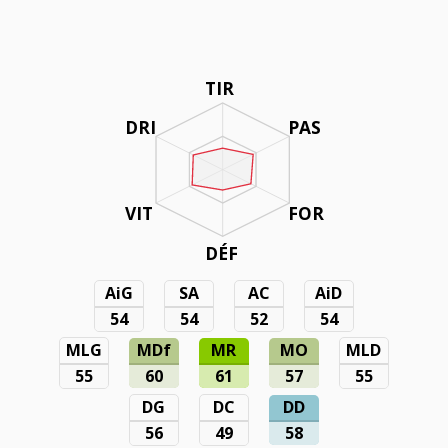
TIR
DRI
PAS
VIT
FOR
DÉF
AiG
SA
AC
AiD
54
54
52
54
MLG
MDf
MR
MO
MLD
55
60
61
57
55
DG
DC
DD
56
49
58