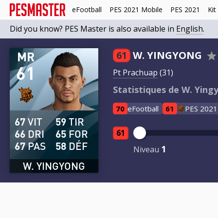
eFootball
PES 2021 Mobile
PES 2021
Kit
Did you know? PES Master is also available in
English
.
MR
61
W. YINGYONG
61
Pt Prachuap
(31)
Statistiques de W. Ying
70
eFootball
61
PES 2021
67
VIT
59
TIR
66
DRI
65
FOR
61
67
PAS
58
DÉF
1
Niveau
W. YINGYONG