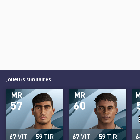
Joueurs similaires
MR
MR
57
60
67
VIT
59
TIR
67
VIT
59
TIR
6