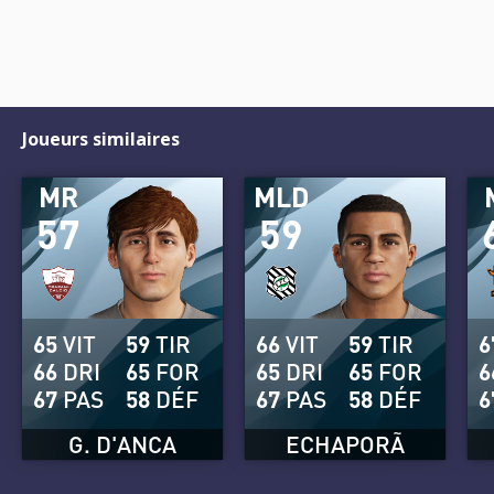
Joueurs similaires
MR
MLD
57
59
65
VIT
59
TIR
66
VIT
59
TIR
6
66
DRI
65
FOR
65
DRI
65
FOR
6
67
PAS
58
DÉF
67
PAS
58
DÉF
6
G. D'ANCA
ECHAPORÃ