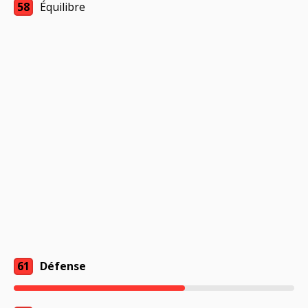
58
Équilibre
61
Défense