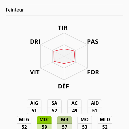
Feinteur
TIR
DRI
PAS
VIT
FOR
DÉF
AiG
SA
AC
AiD
51
52
49
51
MLG
MDf
MR
MO
MLD
52
59
57
53
52