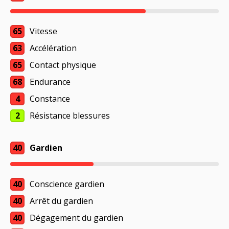
65
Vitesse
63
Accélération
65
Contact physique
68
Endurance
4
Constance
2
Résistance blessures
40
Gardien
40
Conscience gardien
40
Arrêt du gardien
40
Dégagement du gardien