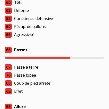
60
Tête
62
Détente
58
Conscience défensive
60
Récup. de ballons
66
Agressivité
66
Passes
67
Passe à terre
70
Passe lobée
66
Coup de pied arrêté
62
Effet
65
Allure