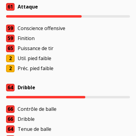
61
Attaque
59
Conscience offensive
59
Finition
65
Puissance de tir
2
Util. pied faible
2
Préc. pied faible
64
Dribble
66
Contrôle de balle
66
Dribble
64
Tenue de balle