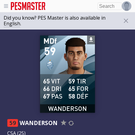
Did you know? PES Master is also available in
English
.
MDf
59
65
VIT
59
TIR
66
DRI
65
FOR
67
PAS
58
DÉF
WANDERSON
59
WANDERSON
CSA
(25)