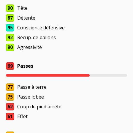
90
Tête
87
Détente
95
Conscience défensive
92
Récup. de ballons
90
Agressivité
69
Passes
77
Passe à terre
75
Passe lobée
62
Coup de pied arrêté
61
Effet