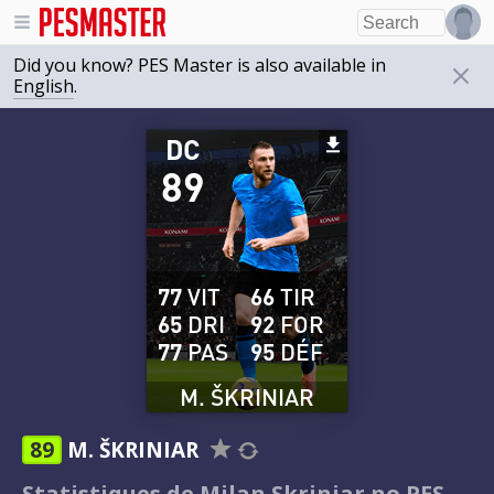
Did you know? PES Master is also available in
English
.
DC
89
77
VIT
66
TIR
65
DRI
92
FOR
77
PAS
95
DÉF
M. ŠKRINIAR
89
M. ŠKRINIAR
Statistiques de Milan Skriniar no PES