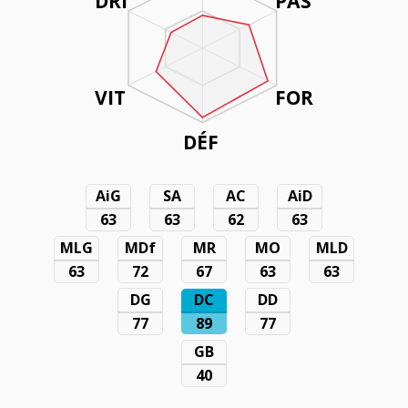
DRI
PAS
VIT
FOR
DÉF
AiG
SA
AC
AiD
63
63
62
63
MLG
MDf
MR
MO
MLD
63
72
67
63
63
DG
DC
DD
77
89
77
GB
40