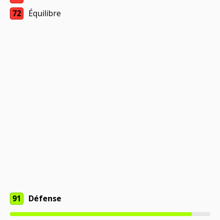
72
Équilibre
91
Défense