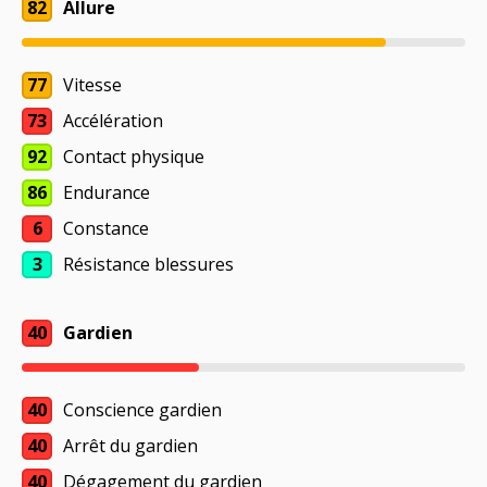
82
Allure
77
Vitesse
73
Accélération
92
Contact physique
86
Endurance
6
Constance
3
Résistance blessures
40
Gardien
40
Conscience gardien
40
Arrêt du gardien
40
Dégagement du gardien