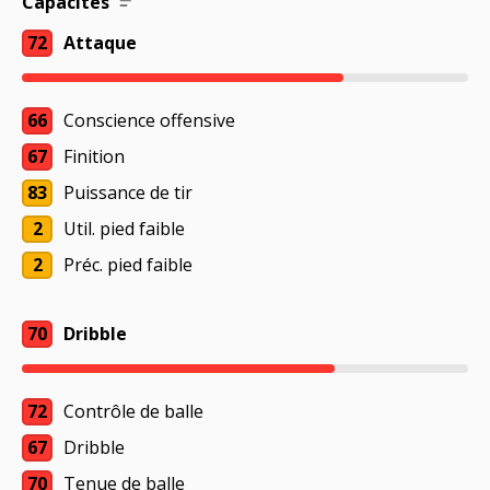
Capacités
72
Attaque
66
Conscience offensive
67
Finition
83
Puissance de tir
2
Util. pied faible
2
Préc. pied faible
70
Dribble
72
Contrôle de balle
67
Dribble
70
Tenue de balle