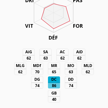
DRI
PAS
VIT
FOR
DÉF
AiG
SA
AC
AiD
62
63
62
62
MLG
MDf
MR
MO
MLD
62
70
65
63
62
DG
DC
DD
74
86
74
GB
40