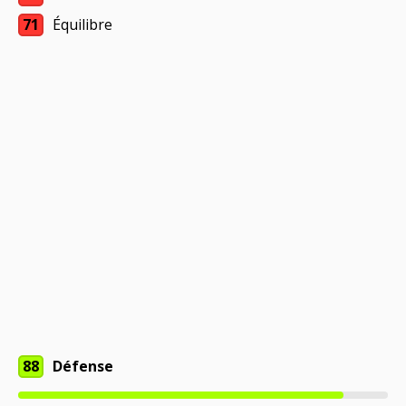
71
Équilibre
88
Défense