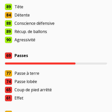
89
Tête
84
Détente
88
Conscience défensive
89
Récup. de ballons
90
Agressivité
69
Passes
77
Passe à terre
74
Passe lobée
65
Coup de pied arrêté
61
Effet