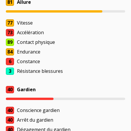
81
Allure
77
Vitesse
73
Accélération
89
Contact physique
84
Endurance
6
Constance
3
Résistance blessures
40
Gardien
40
Conscience gardien
40
Arrêt du gardien
40
Dégagement du gardien