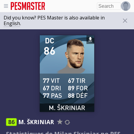
Did you know? PES Master is also available in
English
.
DC
86
77
VIT
67
TIR
67
DRI
89
FOR
77
PAS
88
DÉF
M. ŠKRINIAR
86
M. ŠKRINIAR
Statistiques de Milan Skriniar no PES