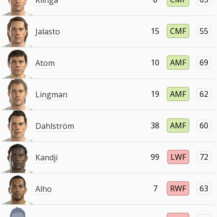
15
CMF
55
Jalasto
10
AMF
69
Atom
19
AMF
62
Lingman
38
AMF
60
Dahlström
99
LWF
72
Kandji
7
RWF
63
Alho