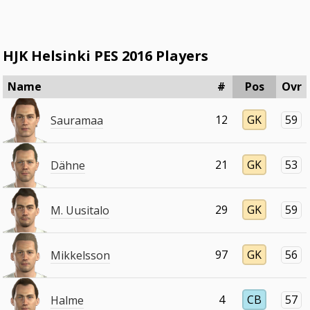
HJK Helsinki PES 2016 Players
Name
#
Pos
Ovr
12
GK
59
Sauramaa
21
GK
53
Dähne
29
GK
59
M. Uusitalo
97
GK
56
Mikkelsson
4
CB
57
Halme