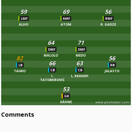
59
69
56
LMF
AMF
RMF
ALHO
ATOM
R. GADZE
64
71
DMF
DMF
MALOLO
MEDO
82
56
66
63
LB
RB
CB
CB
TAIWO
JALASTO
I.
L. REXHEPI
TATOMIROVIĆ
53
GK
DÄHNE
www.pesmaster.com
Comments