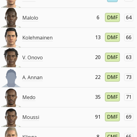
6
DMF
64
Malolo
13
DMF
66
Kolehmainen
20
DMF
63
V. Onovo
22
DMF
73
A. Annan
35
DMF
71
Medo
91
DMF
69
Moussi
8
CMF
65
Klinga