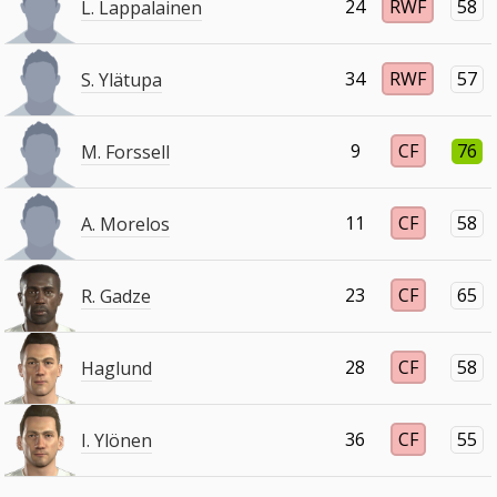
24
RWF
58
L. Lappalainen
34
RWF
57
S. Ylätupa
9
CF
76
M. Forssell
11
CF
58
A. Morelos
23
CF
65
R. Gadze
28
CF
58
Haglund
36
CF
55
I. Ylönen