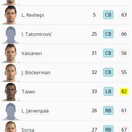
5
CB
63
L. Rexhepi
25
CB
66
I. Tatomirović
31
CB
56
Väisänen
32
CB
55
J. Böckerman
33
LB
82
Taiwo
26
RB
61
L. Järvenpää
27
RB
67
Sorsa