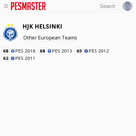
HJK HELSINKI
Other European Teams
68
PES 2016
68
PES 2015
65
PES 2012
62
PES 2011