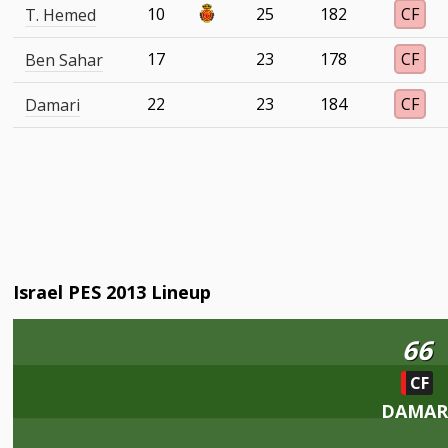
10
25
182
CF
T. Hemed
17
23
178
CF
Ben Sahar
22
23
184
CF
Damari
Israel PES 2013 Lineup
66
CF
DAMAR