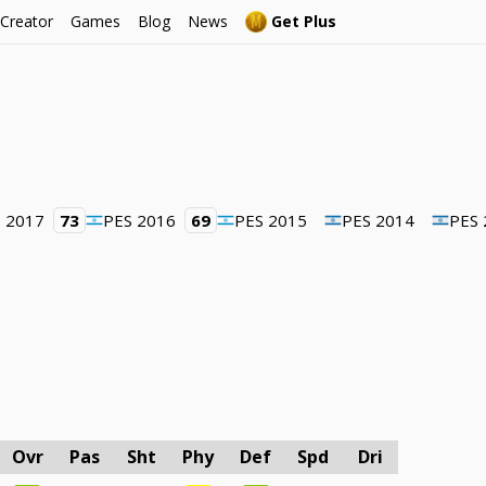
 Creator
Games
Blog
News
Get Plus
 2017
73
PES 2016
69
PES 2015
PES 2014
PES 
Ovr
Pas
Sht
Phy
Def
Spd
Dri