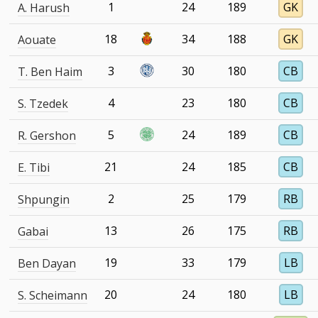
1
24
189
GK
A. Harush
18
34
188
GK
Aouate
3
30
180
CB
T. Ben Haim
4
23
180
CB
S. Tzedek
5
24
189
CB
R. Gershon
21
24
185
CB
E. Tibi
2
25
179
RB
Shpungin
13
26
175
RB
Gabai
19
33
179
LB
Ben Dayan
20
24
180
LB
S. Scheimann