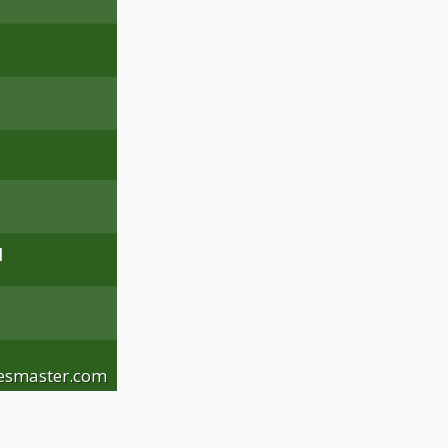
N
esmaster.com