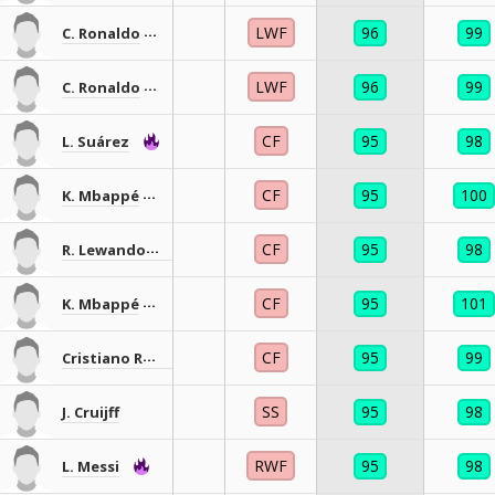
LWF
96
99
C. Ronaldo
LWF
96
99
C. Ronaldo
CF
95
98
L. Suárez
CF
95
100
K. Mbappé
CF
95
98
R. Lewandowski
CF
95
101
K. Mbappé
CF
95
99
Cristiano Ronaldo
SS
95
98
J. Cruijff
RWF
95
98
L. Messi