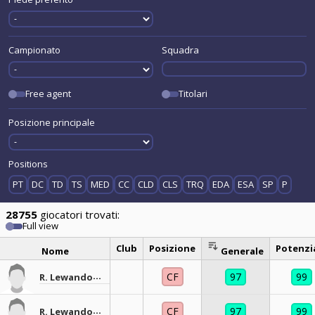
Campionato
Squadra
Free agent
Titolari
Posizione principale
Positions
PT
DC
TD
TS
MED
CC
CLD
CLS
TRQ
EDA
ESA
SP
P
28755
giocatori trovati:
Full view
Club
Posizione
Potenzi
Nome
Generale
CF
97
99
R. Lewandowski
CF
97
99
R. Lewandowski