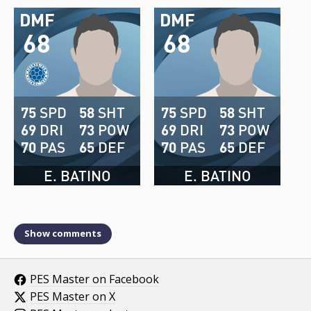
DMF
DMF
68
68
75
SPD
58
SHT
75
SPD
58
SHT
69
DRI
73
POW
69
DRI
73
POW
70
PAS
65
DEF
70
PAS
65
DEF
E. BATINO
E. BATINO
Show comments
PES Master on Facebook
PES Master on X