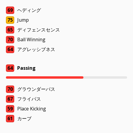
69
ヘディング
75
Jump
65
ディフェンスセンス
70
Ball Winning
64
アグレッシブネス
64
Passing
70
グラウンダーパス
67
フライパス
59
Place Kicking
61
カーブ