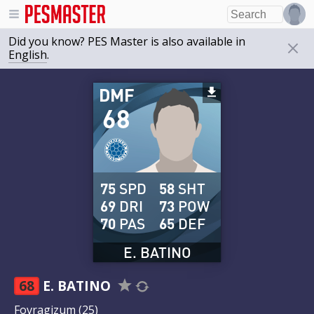
Did you know? PES Master is also available in
English
.
DMF
68
75
SPD
58
SHT
69
DRI
73
POW
70
PAS
65
DEF
E. BATINO
68
E. BATINO
Fovragizum
(25)