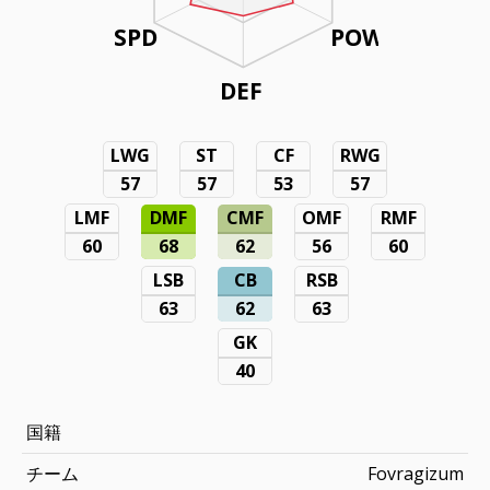
SPD
POW
DEF
LWG
ST
CF
RWG
57
57
53
57
LMF
DMF
CMF
OMF
RMF
60
68
62
56
60
LSB
CB
RSB
63
62
63
GK
40
国籍
チーム
Fovragizum