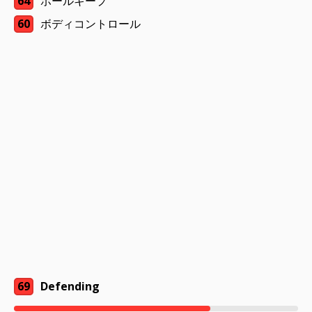
64
ボールキープ
60
ボディコントロール
69
Defending