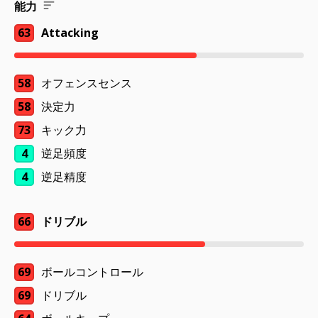
能力
63
Attacking
58
オフェンスセンス
58
決定力
73
キック力
4
逆足頻度
4
逆足精度
66
ドリブル
69
ボールコントロール
69
ドリブル