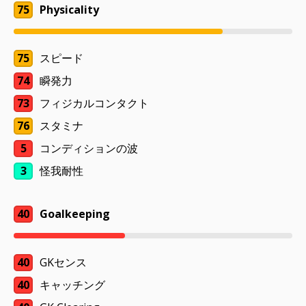
75
Physicality
75
スピード
74
瞬発力
73
フィジカルコンタクト
76
スタミナ
5
コンディションの波
3
怪我耐性
40
Goalkeeping
40
GKセンス
40
キャッチング