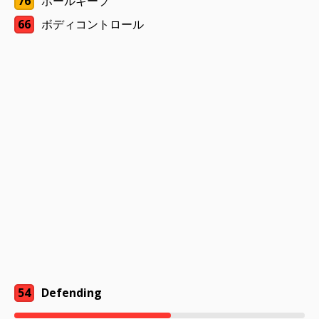
76
ボールキープ
66
ボディコントロール
54
Defending