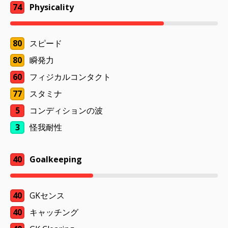
74
Physicality
80
スピード
80
瞬発力
60
フィジカルコンタクト
77
スタミナ
5
コンディションの波
3
怪我耐性
40
Goalkeeping
40
GKセンス
40
キャッチング