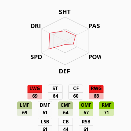
SHT
DRI
PAS
SPD
POW
DEF
LWG
ST
CF
RWG
69
64
60
68
LMF
DMF
CMF
OMF
RMF
69
61
64
67
71
LSB
CB
RSB
61
44
61