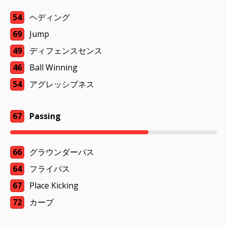
54
ヘディング
69
Jump
49
ディフェンスセンス
46
Ball Winning
54
アグレッシブネス
67
Passing
66
グラウンダーパス
64
フライパス
67
Place Kicking
72
カーブ