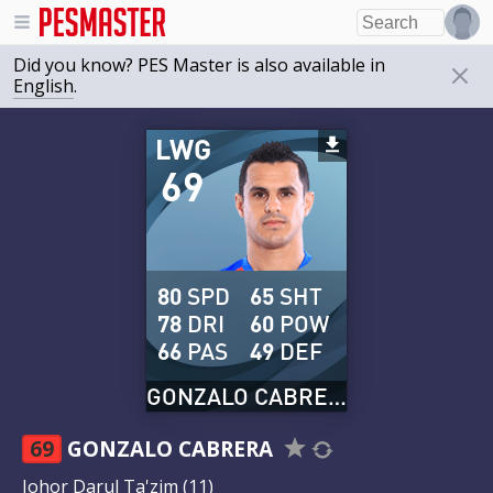
Did you know? PES Master is also available in
English
.
LWG
69
80
SPD
65
SHT
78
DRI
60
POW
66
PAS
49
DEF
GONZALO CABRERA
69
GONZALO CABRERA
Johor Darul Ta'zim
(11)