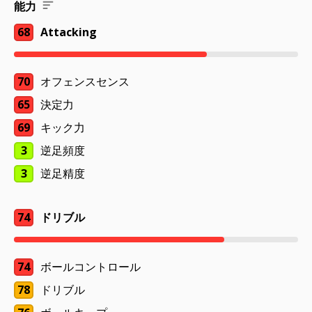
能力
68
Attacking
70
オフェンスセンス
65
決定力
69
キック力
3
逆足頻度
3
逆足精度
74
ドリブル
74
ボールコントロール
78
ドリブル