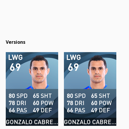
Versions
LWG
LWG
69
69
80
SPD
65
SHT
80
SPD
65
SHT
78
DRI
60
POW
78
DRI
60
POW
66
PAS
49
DEF
66
PAS
49
DEF
GONZALO CABRERA
GONZALO CABRERA