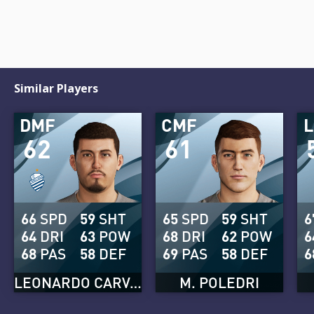
Similar Players
DMF
CMF
62
61
66
SPD
59
SHT
65
SPD
59
SHT
6
64
DRI
63
POW
68
DRI
62
POW
6
68
PAS
58
DEF
69
PAS
58
DEF
6
LEONARDO CARVALHO
M. POLEDRI