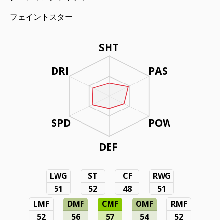
フェイントスター
SHT
DRI
PAS
SPD
POW
DEF
LWG
ST
CF
RWG
51
52
48
51
LMF
DMF
CMF
OMF
RMF
52
56
57
54
52