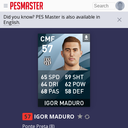
Did you know? PES Master is also available in
English
.
CMF
57
65
SPD
59
SHT
64
DRI
62
POW
68
PAS
58
DEF
IGOR MADURO
57
IGOR MADURO
Ponte Preta
(8)