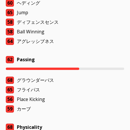
60
ヘディング
65
Jump
58
ディフェンスセンス
58
Ball Winning
64
アグレッシブネス
62
Passing
68
グラウンダーパス
65
フライパス
56
Place Kicking
59
カーブ
68
Physicality