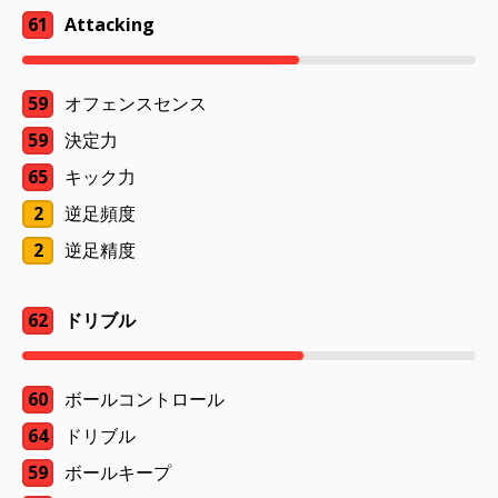
61
Attacking
59
オフェンスセンス
59
決定力
65
キック力
2
逆足頻度
2
逆足精度
62
ドリブル
60
ボールコントロール
64
ドリブル
59
ボールキープ