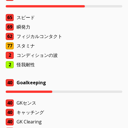
65
スピード
69
瞬発力
62
フィジカルコンタクト
77
スタミナ
2
コンディションの波
2
怪我耐性
40
Goalkeeping
40
GKセンス
40
キャッチング
40
GK Clearing