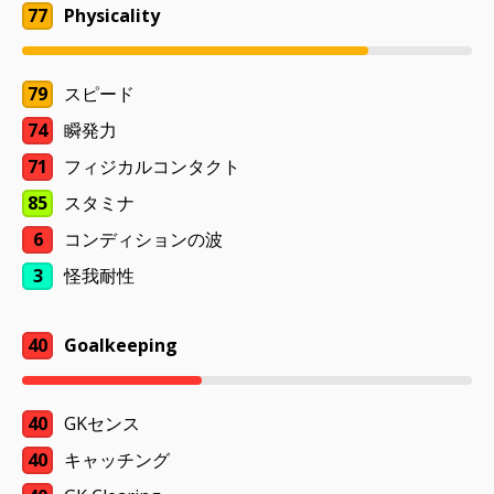
77
Physicality
79
スピード
74
瞬発力
71
フィジカルコンタクト
85
スタミナ
6
コンディションの波
3
怪我耐性
40
Goalkeeping
40
GKセンス
40
キャッチング