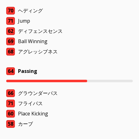
70
ヘディング
71
Jump
62
ディフェンスセンス
69
Ball Winning
68
アグレッシブネス
64
Passing
66
グラウンダーパス
71
フライパス
60
Place Kicking
58
カーブ