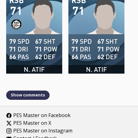
71
71
79
SPD
67
SHT
79
SPD
67
SHT
71
DRI
71
POW
71
DRI
71
POW
66
PAS
62
DEF
66
PAS
62
DEF
N. ATIF
N. ATIF
Show comments
PES Master on Facebook
PES Master on X
PES Master on Instagram