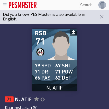
Did you know? PES Master is also available in
English
.
RSB
71
79
SPD
67
SHT
71
DRI
71
POW
66
PAS
62
DEF
N. ATIF
71
N. ATIF
Kharimsharjah
(5)