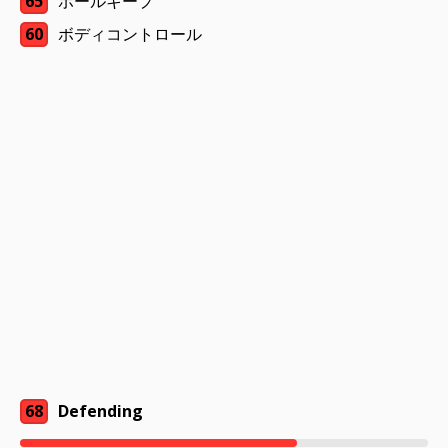
65
ボールキープ
60
ボディコントロール
68
Defending