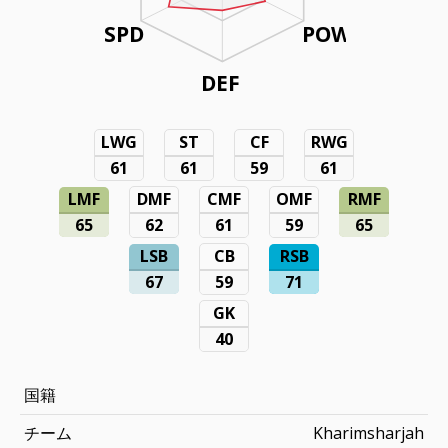
SPD
POW
DEF
LWG
ST
CF
RWG
61
61
59
61
LMF
DMF
CMF
OMF
RMF
65
62
61
59
65
LSB
CB
RSB
67
59
71
GK
40
国籍
チーム
Kharimsharjah