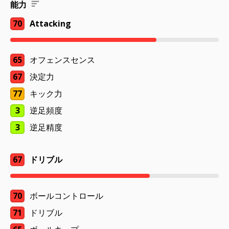
能力
70
Attacking
65
オフェンスセンス
67
決定力
77
キック力
3
逆足頻度
3
逆足精度
67
ドリブル
70
ボールコントロール
71
ドリブル