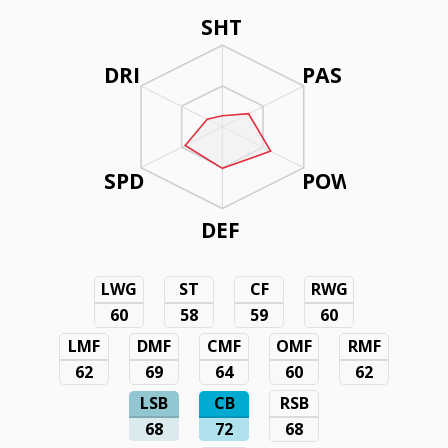
SHT
DRI
PAS
SPD
POW
DEF
LWG
ST
CF
RWG
60
58
59
60
LMF
DMF
CMF
OMF
RMF
62
69
64
60
62
LSB
CB
RSB
68
72
68