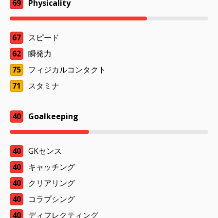
69
Physicality
67
スピード
62
瞬発力
75
フィジカルコンタクト
71
スタミナ
40
Goalkeeping
40
GKセンス
40
キャッチング
40
クリアリング
40
コラプシング
40
ディフレクティング