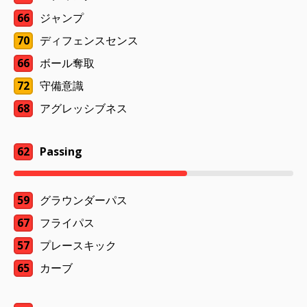
66
ジャンプ
70
ディフェンスセンス
66
ボール奪取
72
守備意識
68
アグレッシブネス
62
Passing
59
グラウンダーパス
67
フライパス
57
プレースキック
65
カーブ