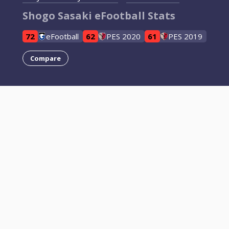
Shogo Sasaki eFootball Stats
72
eFootball
62
PES 2020
61
PES 2019
Compare