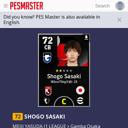
Did you know? PES Master is also available in
English
.
72
CB
Shogo Sasaki
183cm
75kg
年齢: 25
72
SHOGO SASAKI
MEIJI YASUDA J1 LEAGUE
Gamba Osaka