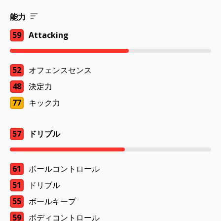
能力
59
Attacking
52
オフェンスセンス
48
決定力
77
キック力
57
ドリブル
61
ボールコントロール
51
ドリブル
55
ボールキープ
59
ボディコントロール