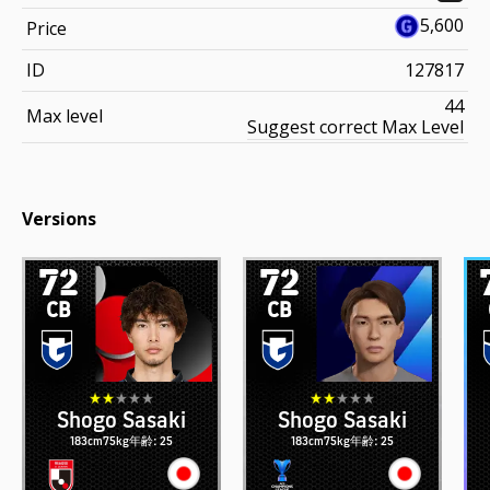
5,600
Price
ID
127817
44
Max level
Suggest correct Max Level
Versions
72
72
CB
CB
Shogo Sasaki
Shogo Sasaki
183cm
75kg
年齢: 25
183cm
75kg
年齢: 25