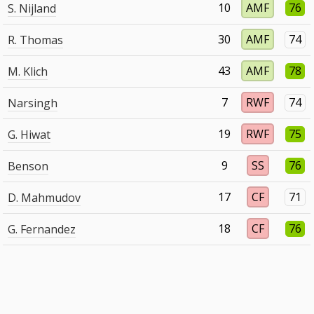
10
AMF
76
S. Nijland
30
AMF
74
R. Thomas
43
AMF
78
M. Klich
7
RWF
74
Narsingh
19
RWF
75
G. Hiwat
9
SS
76
Benson
17
CF
71
D. Mahmudov
18
CF
76
G. Fernandez