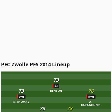
PEC Zwolle PES 2014 Lineup
73
CF
73
76
BENSON
LWF
RWF
R. THOMAS
A.
KARAGOUNIS
73
78