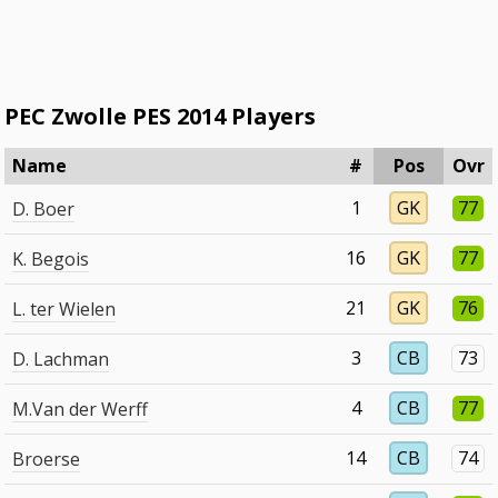
PEC Zwolle PES 2014 Players
Name
#
Pos
Ovr
1
GK
77
D. Boer
16
GK
77
K. Begois
21
GK
76
L. ter Wielen
3
CB
73
D. Lachman
4
CB
77
M.Van der Werff
14
CB
74
Broerse