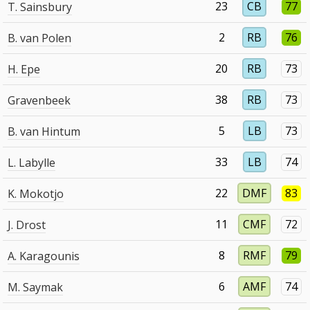
23
CB
77
T. Sainsbury
2
RB
76
B. van Polen
20
RB
73
H. Epe
38
RB
73
Gravenbeek
5
LB
73
B. van Hintum
33
LB
74
L. Labylle
22
DMF
83
K. Mokotjo
11
CMF
72
J. Drost
8
RMF
79
A. Karagounis
6
AMF
74
M. Saymak