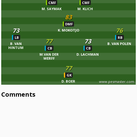
CMF
CMF
M. SAYMAK
M. KLICH
83
DMF
73
76
K. MOKOTJO
LB
RB
77
73
B. VAN
B. VAN POLEN
HINTUM
CB
CB
M.VAN DER
D. LACHMAN
WERFF
77
GK
D. BOER
www.pesmaster.com
Comments