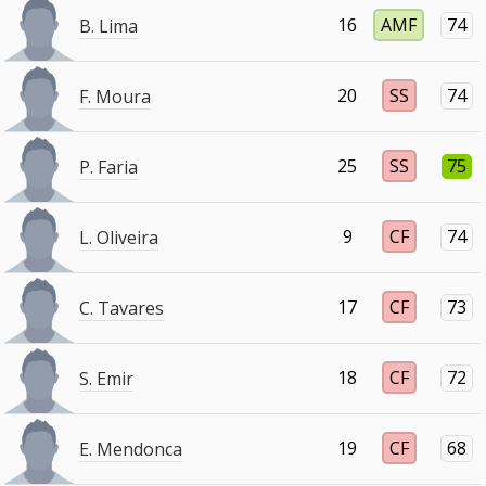
16
AMF
74
B. Lima
20
SS
74
F. Moura
25
SS
75
P. Faria
9
CF
74
L. Oliveira
17
CF
73
C. Tavares
18
CF
72
S. Emir
19
CF
68
E. Mendonca