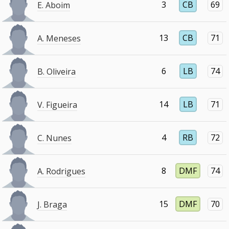
3
CB
69
E. Aboim
13
CB
71
A. Meneses
6
LB
74
B. Oliveira
14
LB
71
V. Figueira
4
RB
72
C. Nunes
8
DMF
74
A. Rodrigues
15
DMF
70
J. Braga