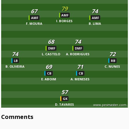
79
67
74
AMF
AMF
AMF
I. BORGES
F. MOURA
B. LIMA
68
74
DMF
DMF
74
72
L. CASTELO
A. RODRIGUES
LB
RB
69
71
B. OLIVEIRA
C. NUNES
CB
CB
E. ABOIM
A. MENESES
57
GK
D. TAVARES
www.pesmaster.com
Comments