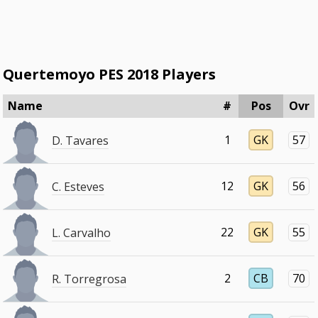
Quertemoyo PES 2018 Players
Name
#
Pos
Ovr
1
GK
57
D. Tavares
12
GK
56
C. Esteves
22
GK
55
L. Carvalho
2
CB
70
R. Torregrosa