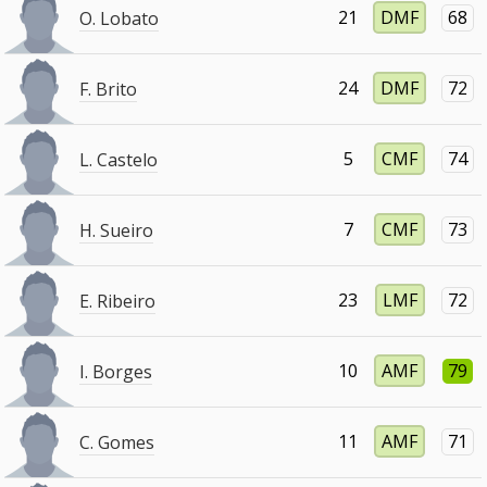
21
DMF
68
O. Lobato
24
DMF
72
F. Brito
5
CMF
74
L. Castelo
7
CMF
73
H. Sueiro
23
LMF
72
E. Ribeiro
10
AMF
79
I. Borges
11
AMF
71
C. Gomes