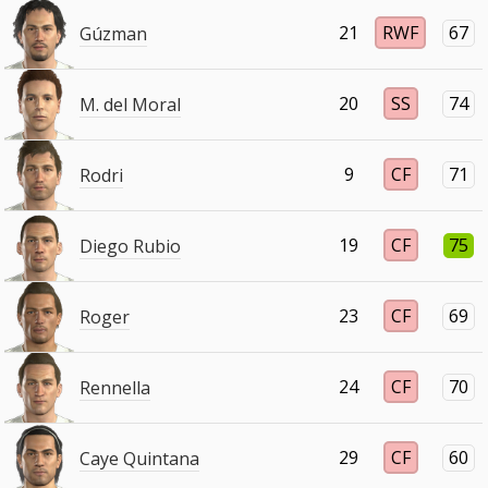
21
RWF
67
Gúzman
20
SS
74
M. del Moral
9
CF
71
Rodri
19
CF
75
Diego Rubio
23
CF
69
Roger
24
CF
70
Rennella
29
CF
60
Caye Quintana