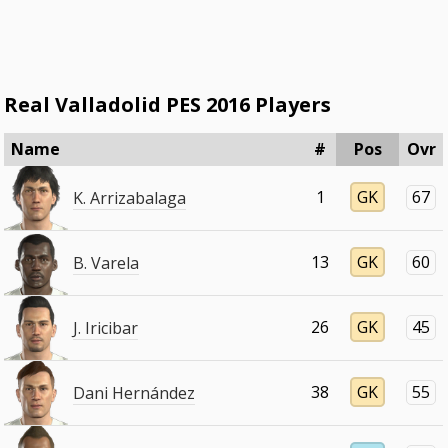
Real Valladolid PES 2016 Players
Name
#
Pos
Ovr
1
GK
67
K. Arrizabalaga
13
GK
60
B. Varela
26
GK
45
J. Iricibar
38
GK
55
Dani Hernández