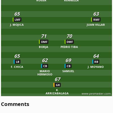
ROGER
RENNELLA
65
63
LMF
RMF
J. MOJICA
JUAN VILLAR
71
70
DMF
DMF
BORJA
PEDRO TIBA
65
64
62
69
LB
RB
CB
CB
F. CHICA
J. MOYANO
MARIO
SAMUEL
HERMOSO
67
GK
K.
ARRIZABALAGA
www.pesmaster.com
Comments