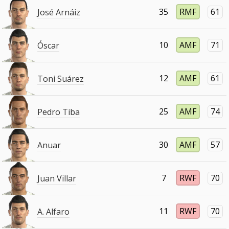
35
RMF
61
José Arnáiz
10
AMF
71
Óscar
12
AMF
61
Toni Suárez
25
AMF
74
Pedro Tiba
30
AMF
57
Anuar
7
RWF
70
Juan Villar
11
RWF
70
A. Alfaro