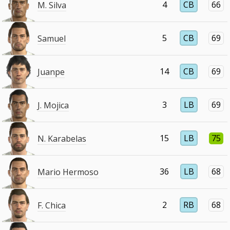
4
CB
66
M. Silva
5
CB
69
Samuel
14
CB
69
Juanpe
3
LB
69
J. Mojica
15
LB
75
N. Karabelas
36
LB
68
Mario Hermoso
2
RB
68
F. Chica