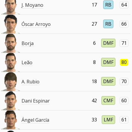
17
RB
64
J. Moyano
27
RB
66
Óscar Arroyo
6
DMF
71
Borja
8
DMF
80
Leão
18
DMF
70
A. Rubio
42
CMF
60
Dani Espinar
33
LMF
61
Ángel García