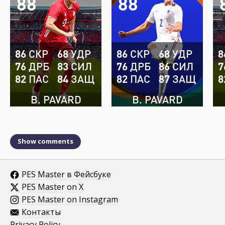
88
88
86
СКР
68
УДР
86
СКР
68
УДР
8
76
ДРБ
83
СИЛ
76
ДРБ
86
СИЛ
7
82
ПАС
84
ЗАЩ
82
ПАС
87
ЗАЩ
8
B. PAVARD
B. PAVARD
Show comments
PES Master в Фейсбуке
PES Master on X
PES Master on Instagram
Контакты
Privacy Policy