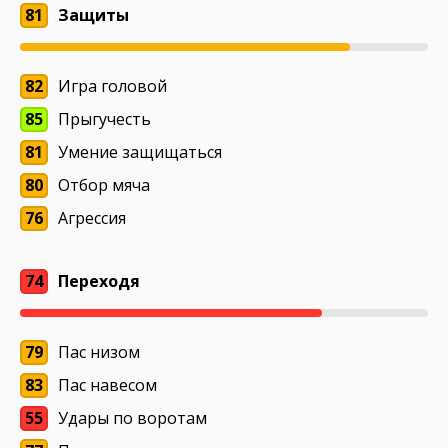
81
Защиты
82
Игра головой
85
Прыгучесть
81
Умение защищаться
80
Отбор мяча
76
Агрессия
74
Переходя
79
Пас низом
83
Пас навесом
55
Удары по воротам