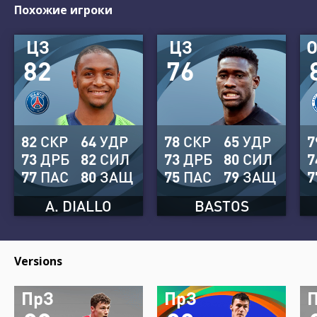
Похожие игроки
ЦЗ
ЦЗ
82
76
82
СКР
64
УДР
78
СКР
65
УДР
7
73
ДРБ
82
СИЛ
73
ДРБ
80
СИЛ
7
77
ПАС
80
ЗАЩ
75
ПАС
79
ЗАЩ
7
A. DIALLO
BASTOS
Versions
ПрЗ
ПрЗ