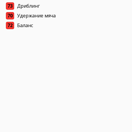
73
Дриблинг
70
Удержание мяча
72
Баланс