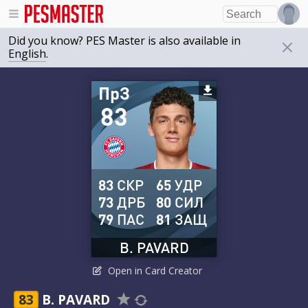
Did you know? PES Master is also available in
English
.
ПрЗ
83
83
СКР
65
УДР
73
ДРБ
80
СИЛ
79
ПАС
81
ЗАЩ
B. PAVARD
Open in Card Creator
83
B. PAVARD