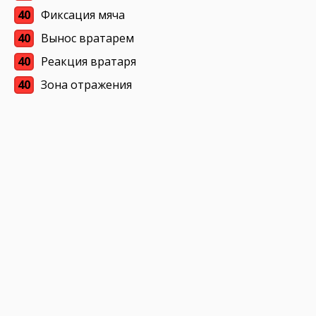
40
Фиксация мяча
40
Вынос вратарем
40
Реакция вратаря
40
Зона отражения