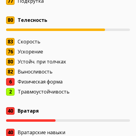
77
Подкрутка
80
Телесность
83
Скорость
76
Ускорение
80
Устойч. при толчках
82
Выносливость
6
Физическая форма
2
Травмоустойчивость
40
Вратаря
40
Вратарские навыки