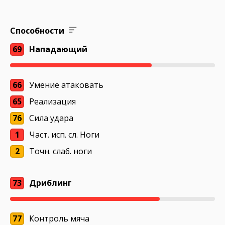
Способности
69
Нападающий
66
Умение атаковать
65
Реализация
76
Сила удара
1
Част. исп. сл. Ноги
2
Точн. слаб. ноги
73
Дриблинг
77
Контроль мяча