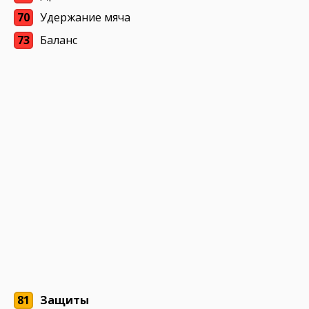
70
Удержание мяча
73
Баланс
81
Защиты