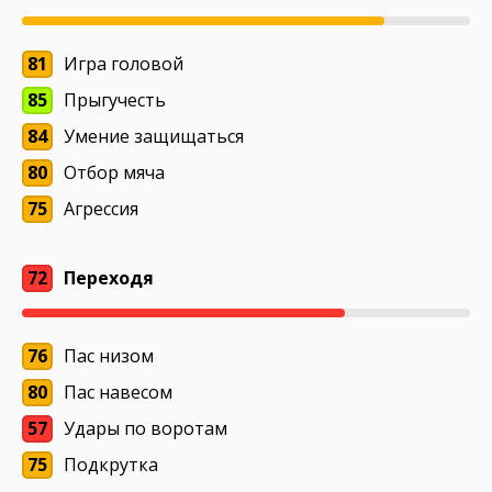
81
Игра головой
85
Прыгучесть
84
Умение защищаться
80
Отбор мяча
75
Агрессия
72
Переходя
76
Пас низом
80
Пас навесом
57
Удары по воротам
75
Подкрутка