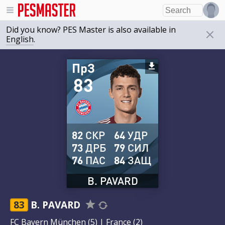
Did you know? PES Master is also available in
English
.
ПрЗ
83
82
СКР
64
УДР
73
ДРБ
79
СИЛ
76
ПАС
84
ЗАЩ
B. PAVARD
83
B. PAVARD
FC Bayern München
(5) |
France
(2)