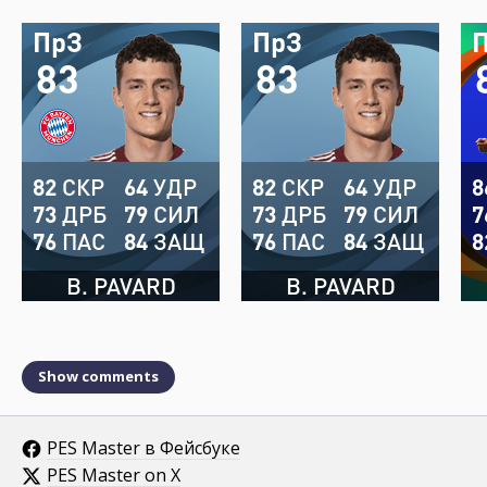
ПрЗ
ПрЗ
83
83
82
СКР
64
УДР
82
СКР
64
УДР
8
73
ДРБ
79
СИЛ
73
ДРБ
79
СИЛ
7
76
ПАС
84
ЗАЩ
76
ПАС
84
ЗАЩ
8
B. PAVARD
B. PAVARD
Show comments
PES Master в Фейсбуке
PES Master on X