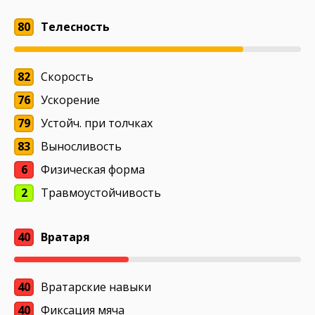
80
Телесность
82
Скорость
76
Ускорение
79
Устойч. при толчках
83
Выносливость
6
Физическая форма
2
Травмоустойчивость
40
Вратаря
40
Вратарские навыки
40
Фиксация мяча