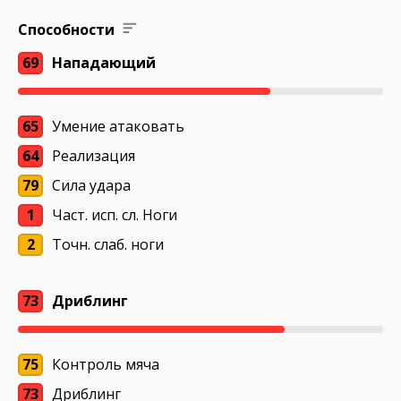
Способности
69
Нападающий
65
Умение атаковать
64
Реализация
79
Сила удара
1
Част. исп. сл. Ноги
2
Точн. слаб. ноги
73
Дриблинг
75
Контроль мяча
73
Дриблинг