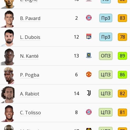
2
ПрЗ
83
B. Pavard
12
ПрЗ
78
L. Dubois
13
ОПЗ
89
N. Kanté
6
ЦПЗ
86
P. Pogba
14
ЦПЗ
82
A. Rabiot
8
ЦПЗ
81
C. Tolisso