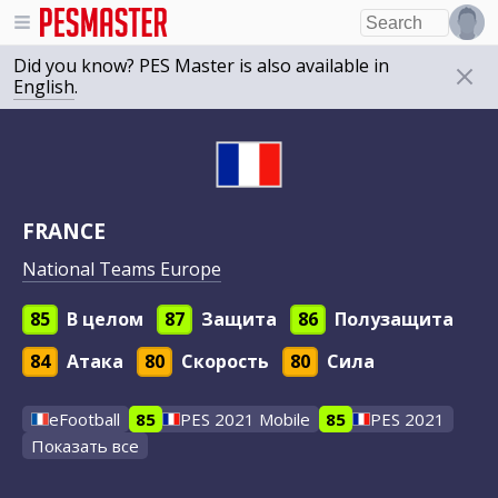
Did you know? PES Master is also available in
English
.
FRANCE
National Teams Europe
85
В целом
87
Защита
86
Полузащита
84
Атака
80
Скорость
80
Сила
eFootball
85
PES 2021 Mobile
85
PES 2021
Показать все