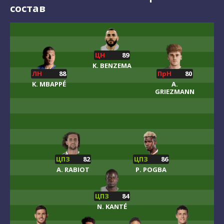
состав
ЦН
89
K. BENZEMA
ЛН
88
ПрН
80
K. MBAPPÉ
A.
GRIEZMANN
ЦПЗ
82
ЦПЗ
86
A. RABIOT
P. POGBA
ЦПЗ
84
N. KANTÉ