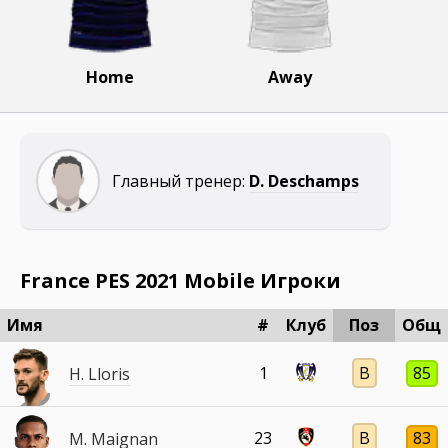
Home
Away
Главный тренер:
D. Deschamps
France PES 2021 Mobile Игроки
Имя
#
Клуб
Поз
Общ
1
В
85
H. Lloris
23
В
83
M. Maignan