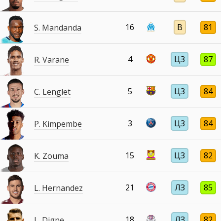
16
В
81
S. Mandanda
4
ЦЗ
87
R. Varane
5
ЦЗ
84
C. Lenglet
3
ЦЗ
84
P. Kimpembe
15
ЦЗ
82
K. Zouma
21
ЛЗ
85
L. Hernandez
18
ЛЗ
82
L. Digne