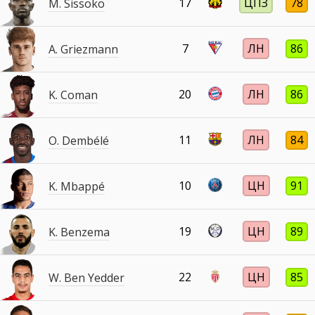
17
ЦПЗ
78
M. Sissoko
7
ЛН
86
A. Griezmann
20
ЛН
86
K. Coman
11
ЛН
84
O. Dembélé
10
ЦН
91
K. Mbappé
19
ЦН
89
K. Benzema
22
ЦН
85
W. Ben Yedder