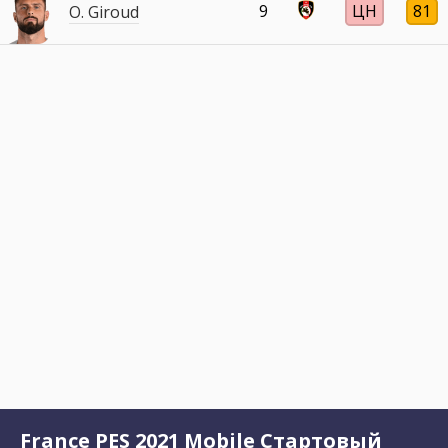
9
ЦН
81
O. Giroud
France PES 2021 Mobile Стартовый