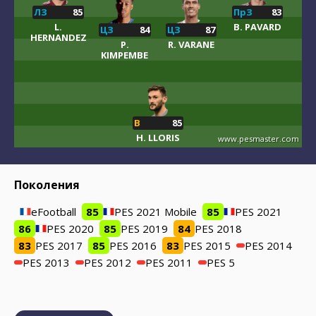
ЛЗ
85
ПрЗ
83
L.
B. PAVARD
ЦЗ
84
ЦЗ
87
HERNANDEZ
P.
R. VARANE
KIMPEMBE
В
85
H. LLORIS
www.pesmaster.com
Поколения
eFootball
85
PES 2021 Mobile
85
PES 2021
86
PES 2020
85
PES 2019
84
PES 2018
83
PES 2017
85
PES 2016
83
PES 2015
PES 2014
PES 2013
PES 2012
PES 2011
PES 5