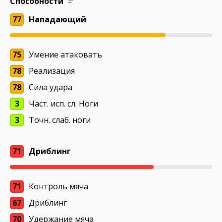
Способности
77
Нападающий
75
Умение атаковать
78
Реализация
78
Сила удара
3
Част. исп. сл. Ноги
3
Точн. слаб. ноги
71
Дриблинг
71
Контроль мяча
67
Дриблинг
70
Удержание мяча