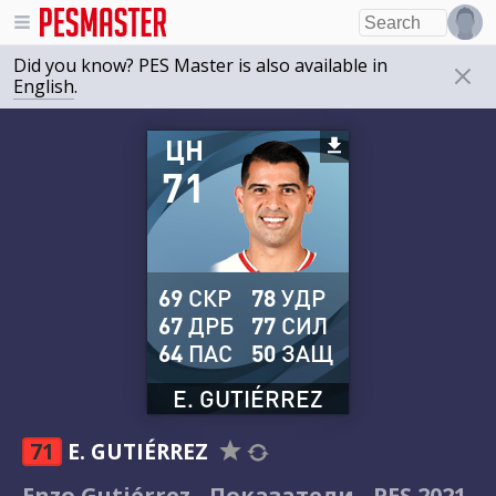
Did you know? PES Master is also available in
English
.
ЦН
71
69
СКР
78
УДР
67
ДРБ
77
СИЛ
64
ПАС
50
ЗАЩ
E. GUTIÉRREZ
71
E. GUTIÉRREZ
Enzo Gutiérrez - Показатели - PES 2021