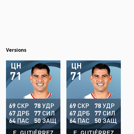
Versions
ЦН
ЦН
71
71
69
СКР
78
УДР
69
СКР
78
УДР
67
ДРБ
77
СИЛ
67
ДРБ
77
СИЛ
64
ПАС
50
ЗАЩ
64
ПАС
50
ЗАЩ
E. GUTIÉRREZ
E. GUTIÉRREZ