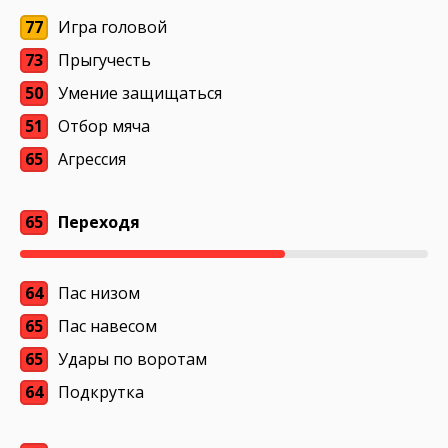
77
Игра головой
73
Прыгучесть
50
Умение защищаться
51
Отбор мяча
65
Агрессия
65
Переходя
64
Пас низом
65
Пас навесом
65
Удары по воротам
64
Подкрутка