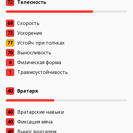
72
Телесность
69
Скорость
73
Ускорение
77
Устойч. при толчках
70
Выносливость
6
Физическая форма
1
Травмоустойчивость
40
Вратаря
40
Вратарские навыки
40
Фиксация мяча
40
Вынос вратарем