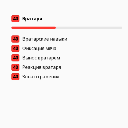
40
Вратаря
40
Вратарские навыки
40
Фиксация мяча
40
Вынос вратарем
40
Реакция вратаря
40
Зона отражения