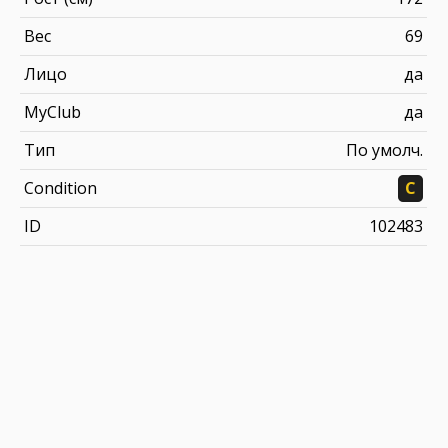
Вес
69
Лицо
да
MyClub
да
Тип
По умолч.
Condition
C
ID
102483