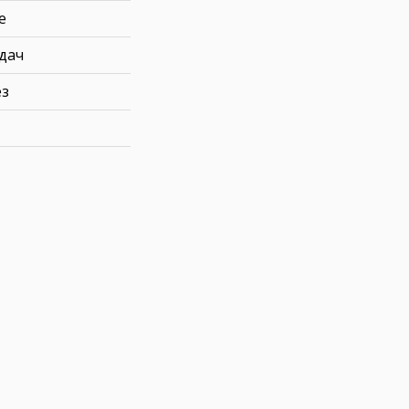
е
дач
ез