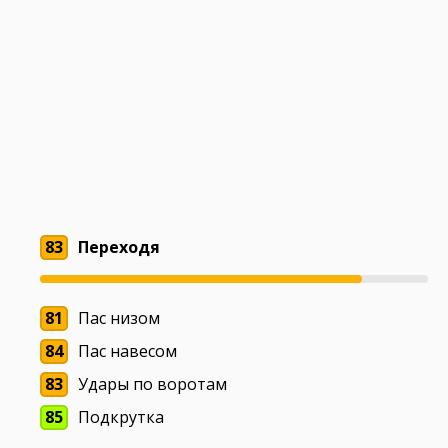
83
Переходя
81
Пас низом
84
Пас навесом
83
Удары по воротам
85
Подкрутка