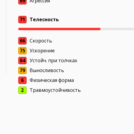
69
Агрессия
71
Телесность
66
Скорость
75
Ускорение
64
Устойч. при толчках
79
Выносливость
6
Физическая форма
2
Травмоустойчивость