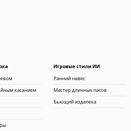
ока
Игровые стили ИИ
левом
Ранний навес
ойным касанием
Мастер длинных пасов
Бьющий издалека
ары