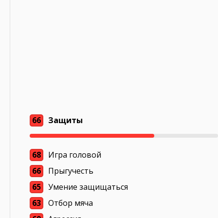
66
Защиты
68
Игра головой
66
Прыгучесть
65
Умение защищаться
63
Отбор мяча