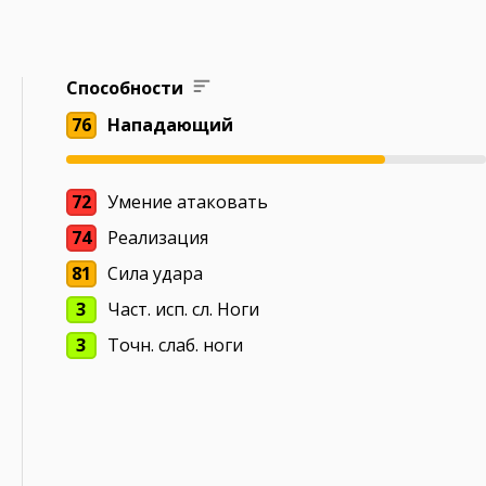
Способности
76
Нападающий
72
Умение атаковать
74
Реализация
81
Сила удара
3
Част. исп. сл. Ноги
3
Точн. слаб. ноги