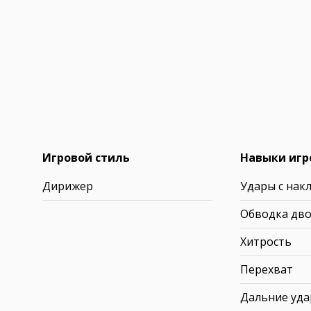
Игровой стиль
Навыки игр
Дирижер
Удары с нак
Обводка дв
Хитрость
Перехват
Дальние уд