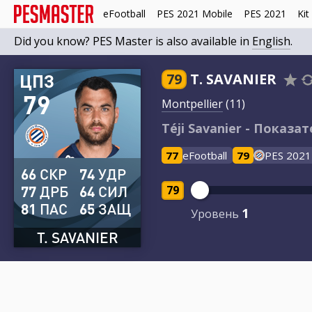
eFootball
PES 2021 Mobile
PES 2021
Kit
Did you know? PES Master is also available in
English
.
ЦПЗ
79
T. SAVANIER
79
Montpellier
(11)
Téji Savanier - Показат
77
eFootball
79
PES 2021
66
СКР
74
УДР
77
ДРБ
64
СИЛ
79
81
ПАС
65
ЗАЩ
1
Уровень
T. SAVANIER