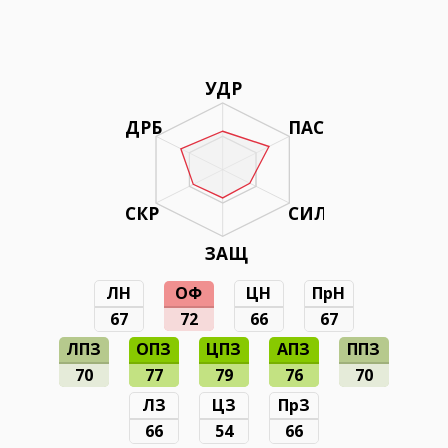
УДР
ДРБ
ПАС
СКР
СИЛ
ЗАЩ
ЛН
ОФ
ЦН
ПрН
67
72
66
67
ЛПЗ
ОПЗ
ЦПЗ
АПЗ
ППЗ
70
77
79
76
70
ЛЗ
ЦЗ
ПрЗ
66
54
66