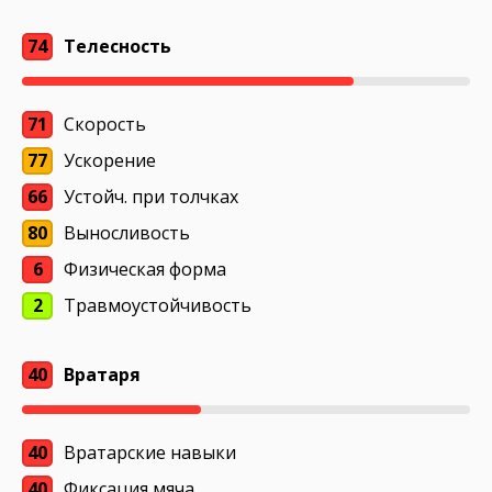
74
Телесность
71
Скорость
77
Ускорение
66
Устойч. при толчках
80
Выносливость
6
Физическая форма
2
Травмоустойчивость
40
Вратаря
40
Вратарские навыки
40
Фиксация мяча