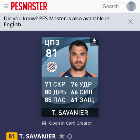
Did you know? PES Master is also available in
English
.
ЦПЗ
81
71
СКР
76
УДР
80
ДРБ
66
СИЛ
85
ПАС
61
ЗАЩ
T. SAVANIER
Open in Card Creator
81
T. SAVANIER