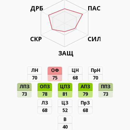
ДРБ
ПАС
СКР
СИЛ
ЗАЩ
ЛН
ОФ
ЦН
ПрН
70
75
68
70
ЛПЗ
ОПЗ
ЦПЗ
АПЗ
ППЗ
73
78
81
79
73
ЛЗ
ЦЗ
ПрЗ
68
52
68
В
40