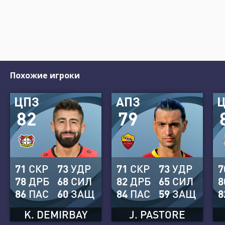
Похожие игроки
ЦПЗ
АПЗ
82
79
71
СКР
73
УДР
71
СКР
73
УДР
7
78
ДРБ
68
СИЛ
82
ДРБ
65
СИЛ
8
86
ПАС
60
ЗАЩ
84
ПАС
59
ЗАЩ
8
K. DEMIRBAY
J. PASTORE