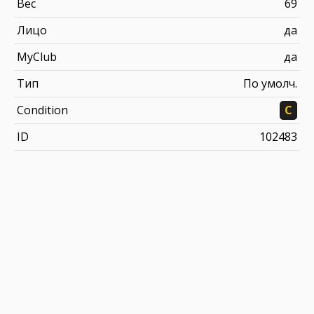
Вес
69
Лицо
да
MyClub
да
Тип
По умолч.
Condition
C
ID
102483