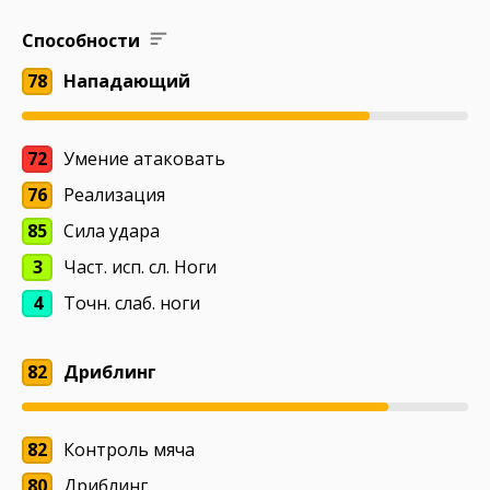
Способности
78
Нападающий
72
Умение атаковать
76
Реализация
85
Сила удара
3
Част. исп. сл. Ноги
4
Точн. слаб. ноги
82
Дриблинг
82
Контроль мяча
80
Дриблинг