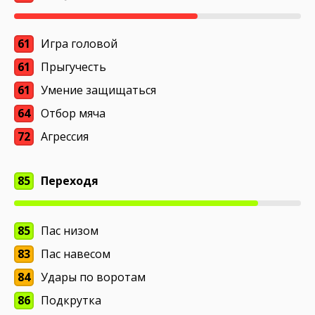
61
Игра головой
61
Прыгучесть
61
Умение защищаться
64
Отбор мяча
72
Агрессия
85
Переходя
85
Пас низом
83
Пас навесом
84
Удары по воротам
86
Подкрутка