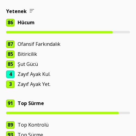
Yetenek
86
Hücum
87
Ofansif Farkındalık
85
Bitiricilik
85
Şut Gücü
4
Zayıf Ayak Kul.
3
Zayıf Ayak Yet.
91
Top Sürme
89
Top Kontrolü
93
Top Sürme