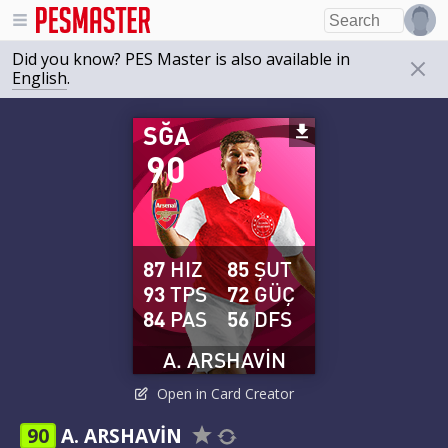
Did you know? PES Master is also available in
English
.
SĞA
90
87
HIZ
85
ŞUT
93
TPS
72
GÜÇ
84
PAS
56
DFS
A. ARSHAVIN
Open in Card Creator
90
A. ARSHAVIN