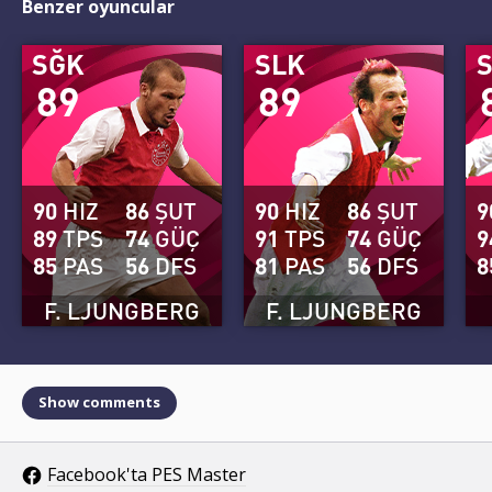
Benzer oyuncular
SĞK
SLK
89
89
90
HIZ
86
ŞUT
90
HIZ
86
ŞUT
9
89
TPS
74
GÜÇ
91
TPS
74
GÜÇ
9
85
PAS
56
DFS
81
PAS
56
DFS
8
F. LJUNGBERG
F. LJUNGBERG
Show comments
Facebook'ta PES Master