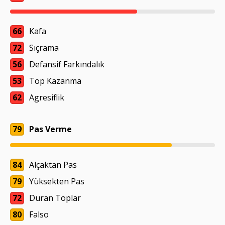
66
Kafa
72
Sıçrama
56
Defansif Farkındalık
53
Top Kazanma
62
Agresiflik
79
Pas Verme
84
Alçaktan Pas
79
Yüksekten Pas
72
Duran Toplar
80
Falso