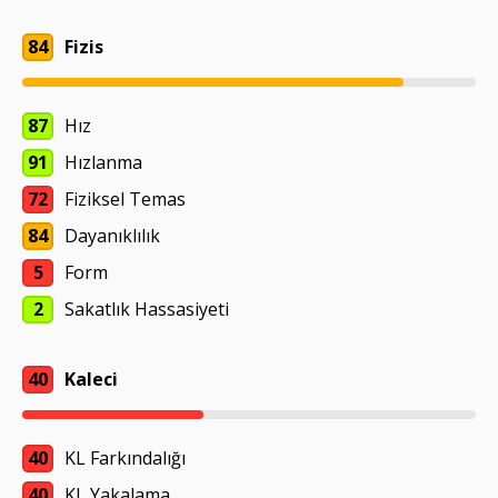
84
Fizis
87
Hız
91
Hızlanma
72
Fiziksel Temas
84
Dayanıklılık
5
Form
2
Sakatlık Hassasiyeti
40
Kaleci
40
KL Farkındalığı
40
KL Yakalama