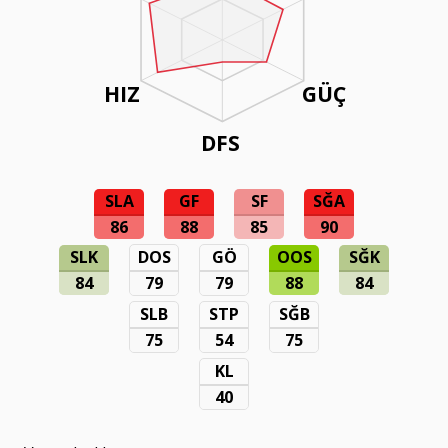
HIZ
GÜÇ
DFS
SLA
GF
SF
SĞA
86
88
85
90
SLK
DOS
GÖ
OOS
SĞK
84
79
79
88
84
SLB
STP
SĞB
75
54
75
KL
40