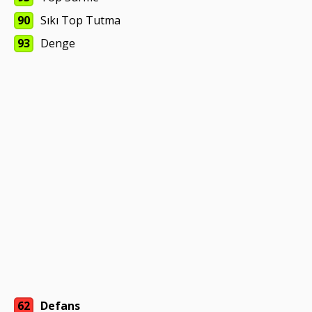
90
Sıkı Top Tutma
93
Denge
62
Defans