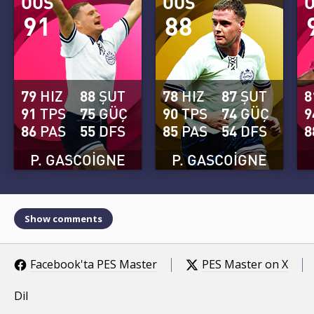
OOS
OOS
91
88
79
HIZ
88
ŞUT
78
HIZ
87
ŞUT
8
91
TPS
75
GÜÇ
90
TPS
74
GÜÇ
9
86
PAS
55
DFS
85
PAS
54
DFS
8
P. GASCOIGNE
P. GASCOIGNE
Show comments
Facebook'ta PES Master
PES Master on X
Dil