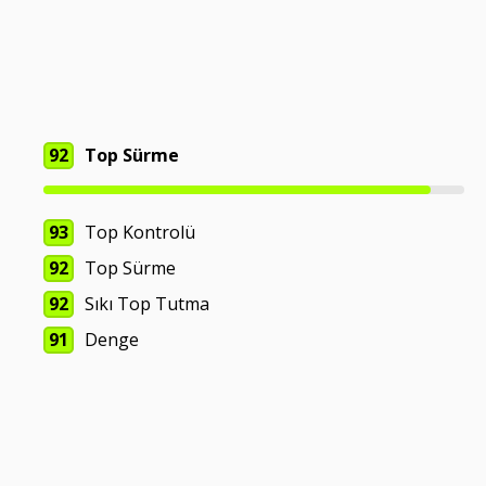
92
Top Sürme
93
Top Kontrolü
92
Top Sürme
92
Sıkı Top Tutma
91
Denge