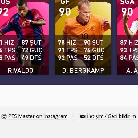
OOS
GF
SĞA
92
90
90
1
HIZ
87
ŞUT
78
HIZ
90
ŞUT
87
HI
4
TPS
72
GÜÇ
91
TPS
76
GÜÇ
93
TP
8
PAS
49
DFS
92
PAS
52
DFS
84
PA
RIVALDO
D. BERGKAMP
A. 
PES Master on Instagram
İletişim / Geri bildirim