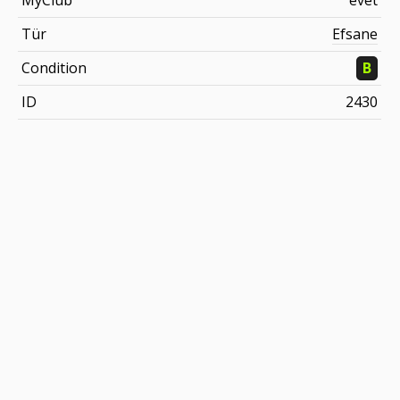
MyClub
evet
Tür
Efsane
Condition
B
ID
2430