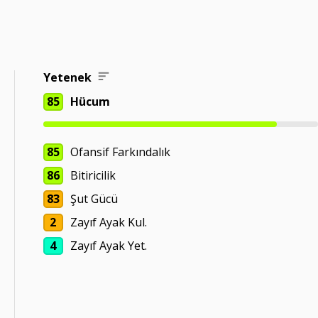
Yetenek
85
Hücum
85
Ofansif Farkındalık
86
Bitiricilik
83
Şut Gücü
2
Zayıf Ayak Kul.
4
Zayıf Ayak Yet.