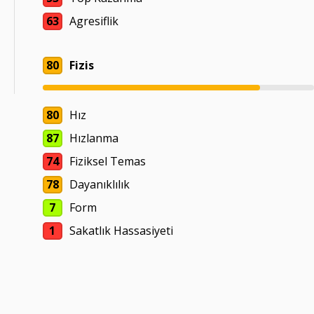
63
Agresiflik
80
Fizis
80
Hız
87
Hızlanma
74
Fiziksel Temas
78
Dayanıklılık
7
Form
1
Sakatlık Hassasiyeti