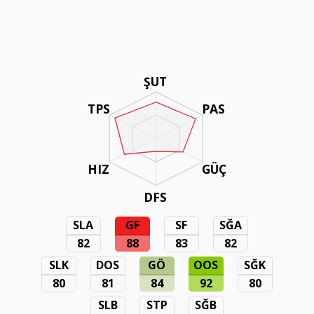
ŞUT
TPS
PAS
HIZ
GÜÇ
DFS
SLA
GF
SF
SĞA
82
88
83
82
SLK
DOS
GÖ
OOS
SĞK
80
81
84
92
80
SLB
STP
SĞB