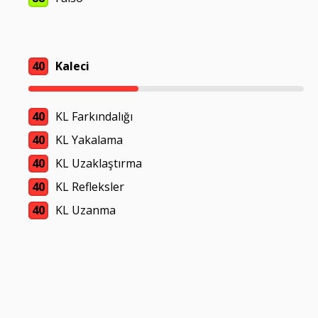
40
Kaleci
40
KL Farkındalığı
40
KL Yakalama
40
KL Uzaklaştırma
40
KL Refleksler
40
KL Uzanma