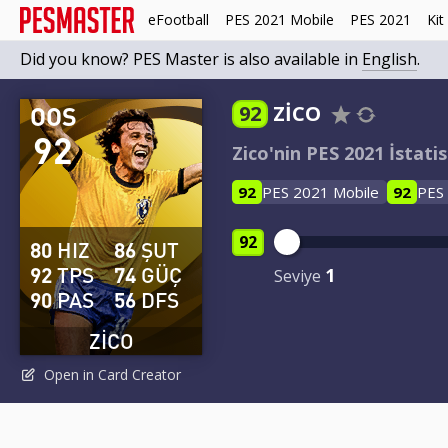
eFootball
PES 2021 Mobile
PES 2021
Kit
Did you know? PES Master is also available in
English
.
OOS
92
ZICO
92
Zico'nin PES 2021 İstatis
92
PES 2021 Mobile
92
PES
92
80
HIZ
86
ŞUT
92
TPS
74
GÜÇ
1
Seviye
90
PAS
56
DFS
ZICO
Open in Card Creator