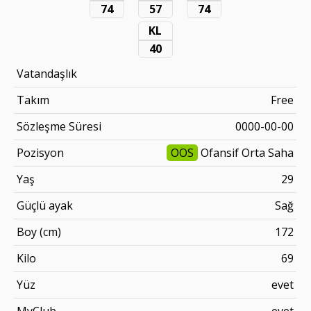
74
57
74
KL
40
Vatandaşlık
Takım
Free
Sözleşme Süresi
0000-00-00
Pozisyon
OOS
Ofansif Orta Saha
Yaş
29
Güçlü ayak
Sağ
Boy (cm)
172
Kilo
69
Yüz
evet