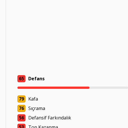
65
Defans
79
Kafa
76
Sıçrama
56
Defansif Farkındalık
53
Top Kazanma