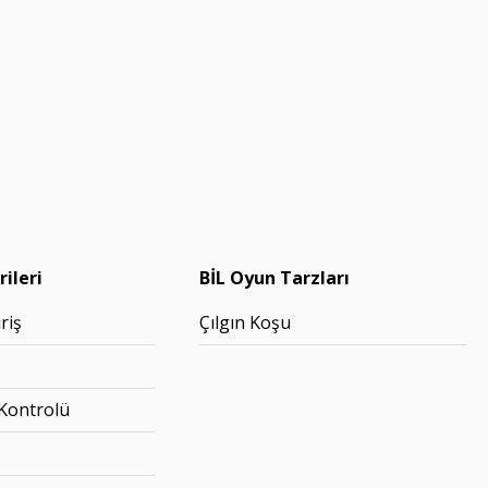
ileri
BİL Oyun Tarzları
riş
Çılgın Koşu
 Kontrolü