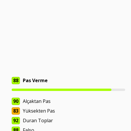
88
Pas Verme
90
Alçaktan Pas
83
Yüksekten Pas
92
Duran Toplar
88
Falso