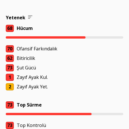
Yetenek
68
Hücum
70
Ofansif Farkındalık
62
Bitiricilik
73
Şut Gücü
1
Zayıf Ayak Kul.
2
Zayıf Ayak Yet.
73
Top Sürme
73
Top Kontrolü