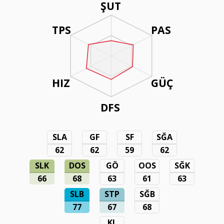
ŞUT
TPS
PAS
HIZ
GÜÇ
DFS
SLA
GF
SF
SĞA
62
62
59
62
SLK
DOS
GÖ
OOS
SĞK
66
68
63
61
63
SLB
STP
SĞB
77
67
68
KL