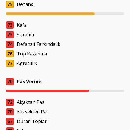
75
Defans
73
Kafa
73
Sıçrama
74
Defansif Farkındalık
76
Top Kazanma
77
Agresiflik
70
Pas Verme
72
Alçaktan Pas
70
Yüksekten Pas
67
Duran Toplar