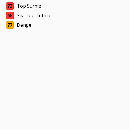
73
Top Sürme
68
Sıkı Top Tutma
77
Denge