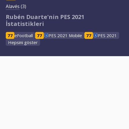
Alavés
(3)
Rubén Duarte'nin PES 2021
İstatistikleri
77
eFootball
77
PES 2021 Mobile
77
PES 2021
Hepsini göster