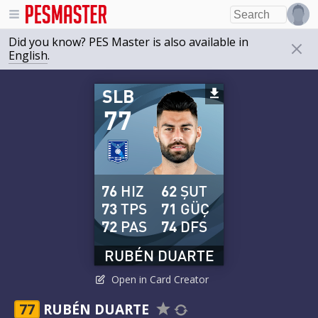
Did you know? PES Master is also available in
English
.
SLB
77
76
HIZ
62
ŞUT
73
TPS
71
GÜÇ
72
PAS
74
DFS
RUBÉN DUARTE
Open in Card Creator
77
RUBÉN DUARTE