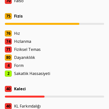
70
Falso
75
Fizis
76
Hız
74
Hızlanma
71
Fiziksel Temas
80
Dayanıklılık
4
Form
2
Sakatlık Hassasiyeti
40
Kaleci
40
KL Farkındalığı